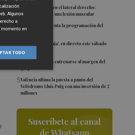
calización
1
Más problemas en el lateral derecho:
 web. Algunos
Monferrer sufre una lesión muscular
derecho a
2
El Valencia presenta la programación del
ier momento en
Trofeu Taronja
del
3
El 'Trofeu Taronja', en directo este sábado
por À Punt
PTAR TODO
4
Almeida vuelve a entrenarse al margen del
a
grupo
5
València ultima la puesta a punto del
Velódromo Lluís Puig con una inversión de 2
millones
Suscríbete al canal
l
de Whatsapp