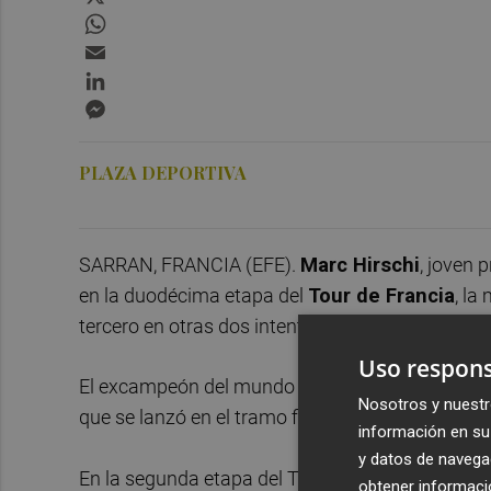
WhatsApp
Email
LinkedIn
Messenger
PLAZA DEPORTIVA
SARRAN, FRANCIA (EFE).
Marc Hirschi
, joven 
en la duodécima etapa del
Tour de Francia
, la
tercero en otras dos intentonas de sumar una pa
Uso respons
El excampeón del mundo y de Europa júnior, del
Nosotros y nuestr
que se lanzó en el tramo final de la etapa y alcan
información en su 
y datos de navega
En la segunda etapa del Tour fue segundo, por de
obtener informació