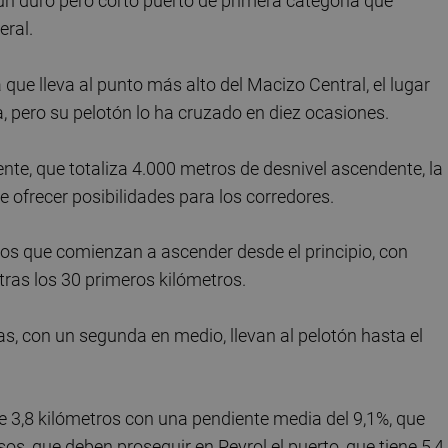
un duro pero corto puerto de primera categoría que
eral.
a que lleva al punto más alto del Macizo Central, el lugar
, pero su pelotón lo ha cruzado en diez ocasiones.
nte, que totaliza 4.000 metros de desnivel ascendente, la
e ofrecer posibilidades para los corredores.
os que comienzan a ascender desde el principio, con
tras los 30 primeros kilómetros.
ras, con un segunda en medio, llevan al pelotón hasta el
e 3,8 kilómetros con una pendiente media del 9,1%, que
s, que deben proseguir en Peyrol el puerto, que tiene 5,4