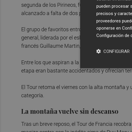
segunda de los Pirineos, fue tercero, tras haber 
pueden procesar su
alcanzado a falta de dos por el grupo de favorito
precisos y caracte
proveedores pueden
oponerse en
Confi
El grupo de favoritos entró a 2.30 del ganador d
Configuración de 
general, liderada por el esloveno Primoz Roglic,
francés Guillaume Martin, a 28.
CONFIGURAR
Entre los que aspiran a la clasificación general
etapa eran bastante accidentados y ofrecían ter
El Tour retoma el viernes con la alta montaña y u
categoría.
La montaña vuelve sin descanso
Tras un breve reposo, el Tour de Francia recobra