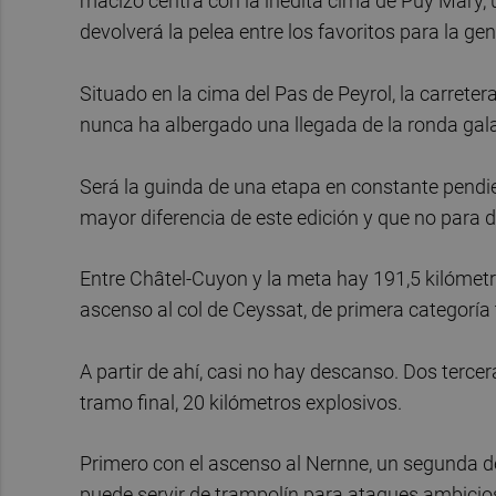
macizo centra con la inédita cima de Puy Mary, 
devolverá la pelea entre los favoritos para la gen
Situado en la cima del Pas de Peyrol, la carreter
nunca ha albergado una llegada de la ronda gala
Será la guinda de una etapa en constante pendie
mayor diferencia de este edición y que no para d
Entre Châtel-Cuyon y la meta hay 191,5 kilómetr
ascenso al col de Ceyssat, de primera categoría 
A partir de ahí, casi no hay descanso. Dos terce
tramo final, 20 kilómetros explosivos.
Primero con el ascenso al Nernne, un segunda d
puede servir de trampolín para ataques ambicioso