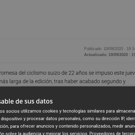
Publicado: 10/09/2020 ·
19:1
Actualizado: 10/09/2020 · 1
promesa del ciclismo suizo de 22 años se impuso este jue
 más larga de la edición, tras haber acabado segundo y
rcial.
able de sus datos
 equipo Sunweb, logró llevar a buen puerto una escapada
os socios utilizamos cookies y tecnologías similares para almacena
zar la meta en solitario.
dispositivo y procesar datos personales, como su dirección IP, iden
ción, para ofrecer anuncios y contenido personalizados, medir anun
trás del francés Julian Alaphilippe y en la novena, la
n sobre la audiencia y mejorar los servicios.
Proveedores de tercer