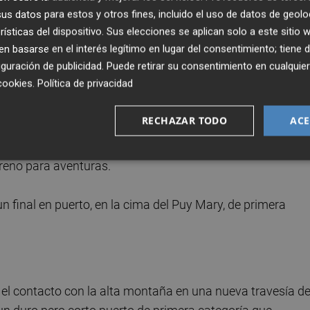
pasado un centenar de kilómetros en solitario y ser
s datos para estos y otros fines, incluido el uso de datos de geolo
s.
rísticas del dispositivo. Sus elecciones se aplican solo a este sitio
 basarse en el interés legítimo en lugar del consentimiento; tiene 
guración de publicidad
. Puede retirar su consentimiento en cualqu
e la etapa, por lo que no hubo cambios importantes en la
cookies
.
Política de privacidad
 por delante del colombiano Egan Bernal, a 21 segundos, y 
RECHAZAR TODO
ACE
 no hubo ataques, pese a que los últimos 40 kilómetros de l
reno para aventuras.
n final en puerto, en la cima del Puy Mary, de primera
 el contacto con la alta montaña en una nueva travesía de