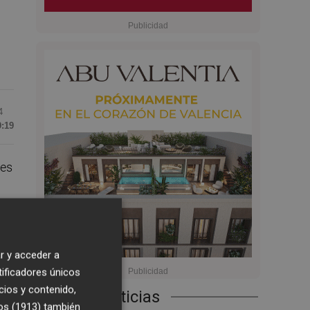
4
9:19
ves
r y acceder a
tificadores únicos
cios y contenido,
Últimas Noticias
os (1913)
también