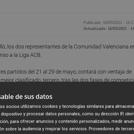
Publicado: 16/05/2021 ·
14:1
Actualizado: 16/05/2021 · 1
elló, los dos representantes de la Comunidad Valenciana e
enso a la Liga ACB.
tres partidos del 21 al 29 de mayo, contará con ventaja de
mejor clasificado, tercero, tras las dos fases de competic
able de sus datos
al final de la fase regular, venció al conjunto
os socios utilizamos cookies y tecnologías similares para almacena
Castellón (62-85). En enero, ya en la segunda vuelta,
dispositivo y procesar datos personales, como su dirección IP, iden
ción, para ofrecer anuncios y contenido personalizados, medir anun
 en Alicante (81-87).
n sobre la audiencia y mejorar los servicios.
Proveedores de tercer