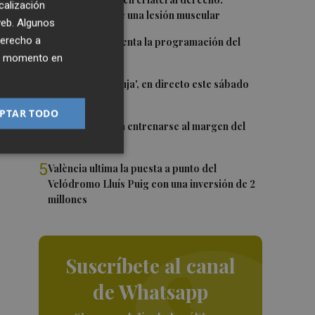
1
calización
e
Monferrer sufre una lesión muscular
 web. Algunos
LA
2
derecho a
El Valencia presenta la programación del
ro,
Trofeu Taronja
ier momento en
3
El 'Trofeu Taronja', en directo este sábado
por À Punt
PTAR TODO
4
Almeida vuelve a entrenarse al margen del
grupo
5
València ultima la puesta a punto del
Velódromo Lluís Puig con una inversión de 2
millones
Suscríbete al canal
de Whatsapp