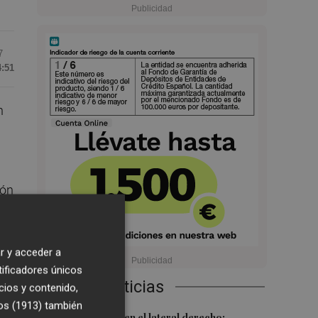
7
4:51
n
ión
r y acceder a
tificadores únicos
Últimas Noticias
cios y contenido,
os (1913)
también
Más problemas en el lateral derecho: