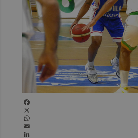
Facebook
X
WhatsApp
Email
LinkedIn