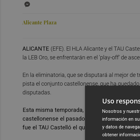
Messenger
Alicante Plaza
ALICANTE
(EFE). El HLA Alicante y el TAU Cast
la LEB Oro, se enfrentarán en el 'play-off' de asc
En la eliminatoria, que se disputará al mejor de 
pista el conjunto castellonense, que ha quedado 
disputadas.
Uso respons
Esta misma temporada, el HLA Alicante, quinto 
Nosotros y nuestr
castellonense el pasado mes de noviembre en 
información en su 
y datos de navega
fue el TAU Castelló el que logró vencer al HLA
obtener informació