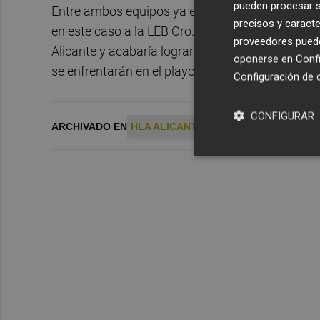
pueden procesar su
Entre ambos equipos ya existe un precedente en
precisos y caracte
en este caso a la LEB Oro. El conjunto castellon
proveedores pueden
Alicante y acabaría logrando el ascenso.
, los d
oponerse en
Confi
se enfrentarán en el playoff de ascenso a la Lig
Configuración de 
CONFIGURAR
ARCHIVADO EN
HLA ALICANTE