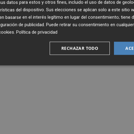
s datos para estos y otros fines, incluido el uso de datos de geolo
 el 'play-off' de ascenso de la temporada 2014/15, aunqu
rísticas del dispositivo. Sus elecciones se aplican solo a este sitio
ense, entonces Amics Castelló, superó en semifinales al H
 basarse en el interés legítimo en lugar del consentimiento; tiene 
os representantes de la Comunidad Valenciana en la LEB O
guración de publicidad
. Puede retirar su consentimiento en cualqu
a ACB.
cookies
.
Política de privacidad
RECHAZAR TODO
ACE