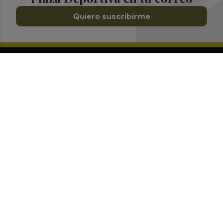
Quiero suscribirme
Suscríbete al Boletín
Todos los días a primera hora en tu email
¡Quiero suscribirme!
Síguenos en redes
Plaza Deportiva, desde cualquier medio