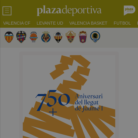
VALENCIA CF
LEVANTE UD
VALENCIA BASKET
FUTBOL