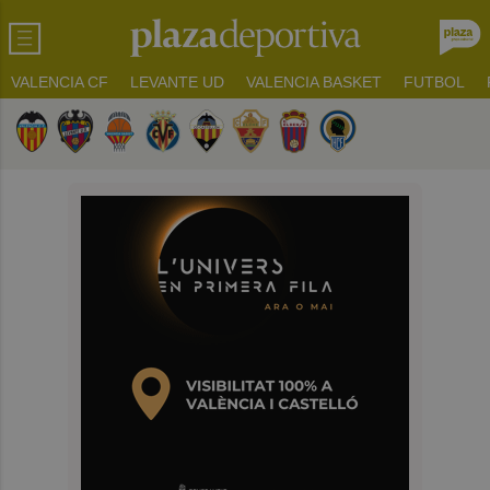
VALENCIA CF
LEVANTE UD
VALENCIA BASKET
FUTBOL