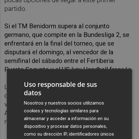
partido.
Si el TM Benidorm supera al conjunto
germano, que compite en la Bundesliga 2, se
enfrentará en la final del torneo, que se
disputará el domingo, al vencedor de la
semifinal del sábado entre el Fertiberia
Puerto Sagunto y el US Ivry Handball francés.
Uso responsable de sus
La primera jornada del torneo, aunque en su
datos
categoría femenina, se complementa este
Nosotros y nuestros socios utilizamos
viernes con el duelo entre el VOC
cookies y tecnologías similares para
Amsterdam neerlandés y el Sola HK
almacenar y acceder a información en su
noruego.
dispositivo y procesar datos personales,
como su dirección IP, identificadores únicos