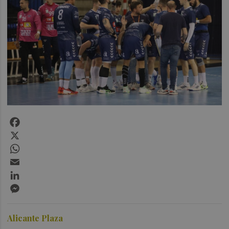
Facebook
X
WhatsApp
Email
LinkedIn
Messenger
Alicante Plaza