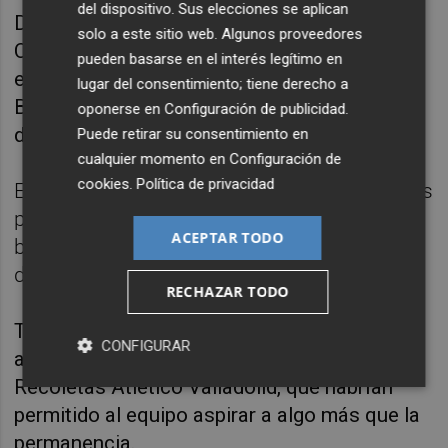
del dispositivo. Sus elecciones se aplican
Durante estas jornadas, el equipo de
solo a este sitio web. Algunos proveedores
Carballeira combinó trazos de partidos
pueden basarse en el interés legítimo en
espectaculares, como el disputado ante el
lugar del consentimiento; tiene derecho a
Barça en Benidorm, con actuaciones
oponerse en
Configuración de publicidad
.
decepcionantes.
Puede retirar su consentimiento en
cualquier momento en
Configuración de
cookies
.
Política de privacidad
Esa misma irregularidad la acusó durante los
partidos, en los que enlazó fases de juego
ACEPTAR TODO
brillantes con lagunas ofensivas y
defensivas incomprensibles.
RECHAZAR TODO
También se escaparon en las últimas jugadas
CONFIGURAR
algunos puntos, como ante Torrelavega o
Recoletas Atlético Valladolid, que habrían
permitido al equipo aspirar a algo más que la
permanencia.