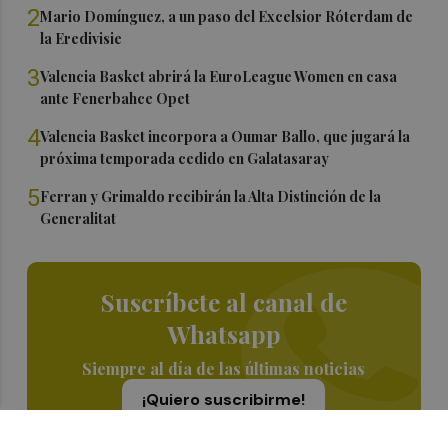
2
Mario Domínguez, a un paso del Excelsior Róterdam de
la Eredivisie
3
Valencia Basket abrirá la EuroLeague Women en casa
ante Fenerbahce Opet
4
Valencia Basket incorpora a Oumar Ballo, que jugará la
próxima temporada cedido en Galatasaray
5
Ferran y Grimaldo recibirán la Alta Distinción de la
Generalitat
Suscríbete al canal de
Whatsapp
Siempre al día de las últimas noticias
¡Quiero suscribirme!