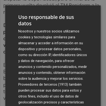
primera vuelta devolvió al TM Benidorm a la
realidad.
Uso responsable de sus
datos
Durante la primera parte del campeonato, los
Nosotros y nuestros socios utilizamos
problemas del equipo de Carballeira llegaron
cookies y tecnologías similares para
como local, ya que sólo pudo lograr dos
almacenar y acceder a información en su
victorias en su pista, una de ellas en Altea,
dispositivo y procesar datos personales,
donde jugó exiliado al estar ocupado el Palau.
como su dirección IP, identificadores únicos
y datos de navegación, para ofrecer
El inicio de la segunda vuelta permitió al TM
anuncios y contenido personalizados, medir
Benidorm sentenciar la permanencia, más
anuncios y contenido, obtener información
barata que nunca, en los primeros partidos,
sobre la audiencia y mejorar los servicios.
para en el resto de las jornadas mantener un
Proveedores de terceros (1913)
también
pueden procesar sus datos para estos y
trazo irregular, alternando derrotas con
otros fines, incluido el uso de datos de
victorias.
geolocalización precisos y características