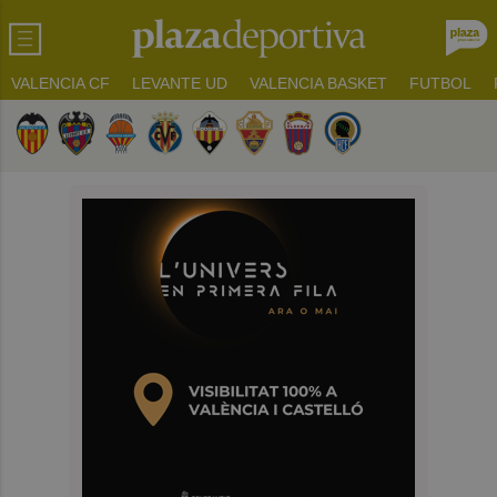
VALENCIA CF
LEVANTE UD
VALENCIA BASKET
FUTBOL