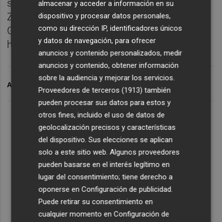
segunda posición ha sido para José Andrés
almacenar y acceder a información en su
Zamora y la tercera para Fidel García-
dispositivo y procesar datos personales,
como su dirección IP, identificadores únicos
Guzmán. En categoría femenina la ganadora
y datos de navegación, para ofrecer
ha sido Silvia López.
anuncios y contenido personalizados, medir
anuncios y contenido, obtener información
sobre la audiencia y mejorar los servicios.
ARCHIVADO EN
GOLF
CAIXABANK
Proveedores de terceros (1913)
también
pueden procesar sus datos para estos y
otros fines, incluido el uso de datos de
geolocalización precisos y características
del dispositivo. Sus elecciones se aplican
solo a este sitio web. Algunos proveedores
pueden basarse en el interés legítimo en
lugar del consentimiento; tiene derecho a
oponerse en
Configuración de publicidad
.
Puede retirar su consentimiento en
cualquier momento en
Configuración de