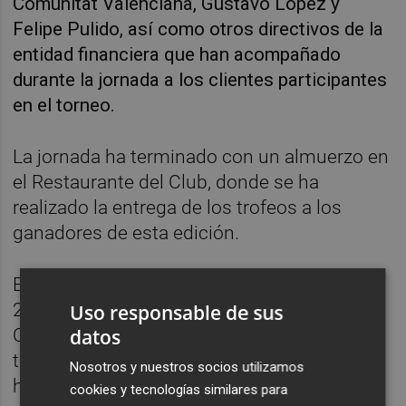
Comunitat Valenciana, Gustavo López y
Felipe Pulido,
así como otros directivos de la
entidad financiera que han acompañado
durante la jornada a los clientes participantes
en el
torneo.
La jornada ha terminado con un almuerzo en
el Restaurante del Club, donde se ha
realizado la entrega de los trofeos a los
ganadores de esta edición.
En categoría hándicap inferior (HCP hasta
20,5) el primer clasificado ha sido Jorge
Uso responsable de sus
datos
Cano; el segundo, Desamparados Soler; y el
tercero Guillermo Alos. En categoría
Nosotros y nuestros socios utilizamos
hándicap superior (HCP desde 20,6), la
cookies y tecnologías similares para