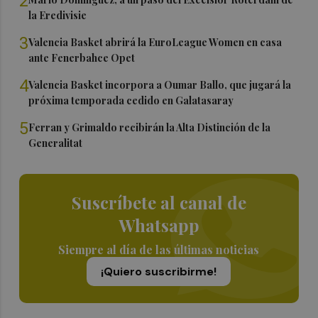
2
la Eredivisie
3
Valencia Basket abrirá la EuroLeague Women en casa
ante Fenerbahce Opet
4
Valencia Basket incorpora a Oumar Ballo, que jugará la
próxima temporada cedido en Galatasaray
5
Ferran y Grimaldo recibirán la Alta Distinción de la
Generalitat
Suscríbete al canal de
Whatsapp
Siempre al día de las últimas noticias
¡Quiero suscribirme!