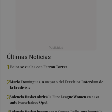
Últimas Noticias
1
Foios se vuelca con Ferran Torres
2
Mario Domínguez, a un paso del Excelsior Róterdam de
la Eredivisie
3
Valencia Basket abrirá la EuroLeague Women en casa
ante Fenerbahce Opet
Valencia Basket incorpora a Oumar Ballo, que jugará la