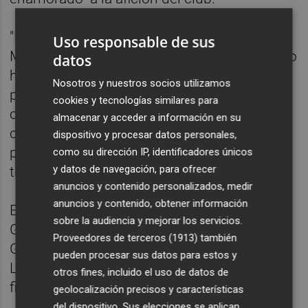
"El club quiere agradecer también a Tinara
Uso responsable de sus
Moore y Jori Davis, su gran trabajo en un año
datos
histórico para el club, en el que han sido
Nosotros y nuestros socios utilizamos
piezas determinantes para lograr la
cookies y tecnologías similares para
clasificación para la Copa de la Reina y la
almacenar y acceder a información en su
cuarta plaza con el premio de la
dispositivo y procesar datos personales,
participación en Europa la próxima
como su dirección IP, identificadores únicos
y datos de navegación, para ofrecer
temporada", señala la entidad.
anuncios y contenido personalizados, medir
anuncios y contenido, obtener información
El Valencia tenía a María Pina y a Anna
sobre la audiencia y mejorar los servicios.
Gómez con contrato y ha renovado a Irene
Proveedores de terceros (1913)
también
Garí, Meiya Tirera, Tamara Abalde, Marina
pueden procesar sus datos para estos y
Lizarazu, Joy Adams y Rebeca Cotano y ha
otros fines, incluido el uso de datos de
fichado además a Raquel Carrera.
geolocalización precisos y características
del dispositivo. Sus elecciones se aplican