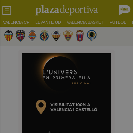
VALENCIA CF
LEVANTE UD
VALENCIA BASKET
FUTBOL