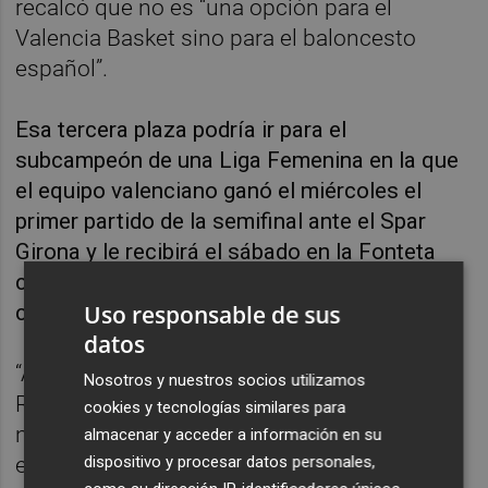
recalcó que no es “una opción para el
Valencia Basket sino para el baloncesto
español”.
Esa tercera plaza podría ir para el
subcampeón de una Liga Femenina en la que
el equipo valenciano ganó el miércoles el
primer partido de la semifinal ante el Spar
Girona y le recibirá el sábado en la Fonteta
con un colchón de nueve puntos pero sin
confianza.
Uso responsable de sus
datos
“Aquí nos ganaron la final de la Copa de la
Nosotros y nuestros socios utilizamos
Reina. Vendrán con el cuchillo en la boca y
cookies y tecnologías similares para
nosotras tenemos que tener el cuchillo y la
almacenar y acceder a información en su
espada”, destacó.
dispositivo y procesar datos personales,