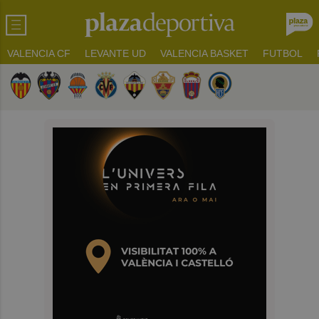
VALENCIA CF
LEVANTE UD
VALENCIA BASKET
FUTBOL