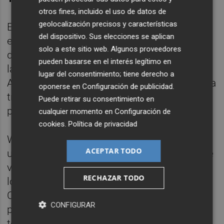
otros fines, incluido el uso de datos de
geolocalización precisos y características
En el capítulo de salidas, todos los focos
del dispositivo. Sus elecciones se aplican
están puestos en Thierry Correia. El fichaje
solo a este sitio web. Algunos proveedores
de Alessandro Florenzi le ha tapado todas
pueden basarse en el interés legítimo en
las opciones de contar con minutos para
lugar del consentimiento; tiene derecho a
Albert Celades. El técnico catalán tiene hasta
oponerse en
Configuración de publicidad
.
tres carrileros diestros además del
Puede retirar su consentimiento en
portugués.
cualquier momento en
Configuración de
cookies
.
Política de privacidad
Wass y Florenzi serán los que se peleen por
ACEPTAR TODO
un puesto fijo mientras que Piccini estará de
vuelta en las próximas semanas. Por tanto,
RECHAZAR TODO
lo lógico es buscar una cesión para que
Correia pueda jugar con regularidad. El
CONFIGURAR
problema reside en que ya ha jugado esta
temporada con el Valencia CF y el Sporting