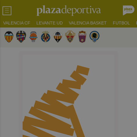
VALENCIA CF
LEVANTE UD
VALENCIA BASKET
FUTBOL