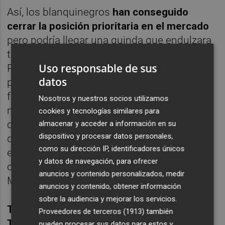
Así, los blanquinegros
han conseguido
cerrar la posición prioritaria en el mercado
pero podría llegar una guinda que endulzara
todavía más la plantilla de Albert Celades.
Uso responsable de sus
Para ello, el Valencia va a estar atento que
datos
pueda surgir la opción de contratar a algún
futbolista que sea una oportunidad de
Nosotros y nuestros socios utilizamos
mercado. La estrategia pasaría por
cookies y tecnologías similares para
conseguir la cesión de algún futbolista que
almacenar y acceder a información en su
dispositivo y procesar datos personales,
quiera salir para gozar de minutos. Un
como su dirección IP, identificadores únicos
escenario que en los últimos días apareció
y datos de navegación, para ofrecer
con Ceballos, pero la negativa del Real
anuncios y contenido personalizados, medir
Madrid enfrió la operación.
anuncios y contenido, obtener información
sobre la audiencia y mejorar los servicios.
THIERRY CORREIA, EL QUE MÁS NÚMEROS
Proveedores de terceros (1913)
también
TIENE PARA SALIR
pueden procesar sus datos para estos y