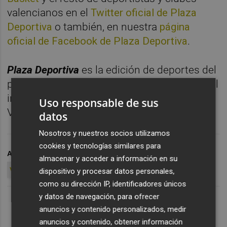
valencianos en el
Twitter oficial de Plaza
Deportiva
o también, en nuestra
página
oficial de Facebook de Plaza Deportiva
.
Plaza Deportiva
es la edición de deportes del
periódico
Valencia Plaza
, diario nativo digital
independiente y líder en la Comunitat
Uso responsable de sus
Valenciana.
datos
Nosotros y nuestros socios utilizamos
cookies y tecnologías similares para
ARCHIVADO EN
ALVIN YEO
ADMINISTRACIÓN
almacenar y acceder a información en su
VALENCIA CF
dispositivo y procesar datos personales,
como su dirección IP, identificadores únicos
y datos de navegación, para ofrecer
anuncios y contenido personalizados, medir
anuncios y contenido, obtener información