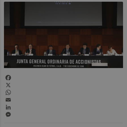
Facebook
X
WhatsApp
Email
LinkedIn
Messenger