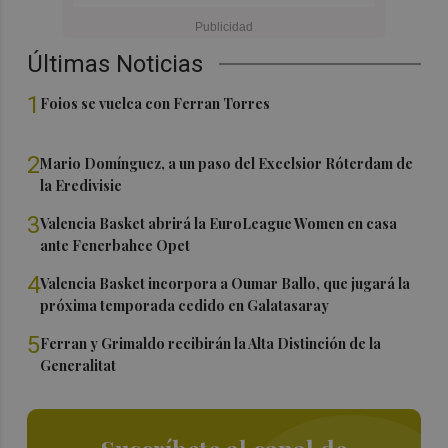
Últimas Noticias
1
Foios se vuelca con Ferran Torres
2
Mario Domínguez, a un paso del Excelsior Róterdam de
la Eredivisie
3
Valencia Basket abrirá la EuroLeague Women en casa
ante Fenerbahce Opet
4
Valencia Basket incorpora a Oumar Ballo, que jugará la
próxima temporada cedido en Galatasaray
5
Ferran y Grimaldo recibirán la Alta Distinción de la
Generalitat