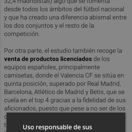
32,4 madridistas) algo que se fomenta
desde todos los ámbitos del fútbol nacional
y que ha creado una diferencia abismal entre
los dos conjuntos y el resto de la
competición.
Por otra parte, el estudio también recoge la
venta de productos licenciados
de los
equipos españoles, principalmente
camisetas, donde el Valencia CF se sitúa en
quinta posición, superado por Real Madrid,
Barcelona, Atlético de Madrid y Betis, que se
cuela en el top 4 gracias a la fidelidad de sus
aficionados, puesto que pese a no ser de los
cinco equipos con más seguidores, si que
tiene grandes ventas de productos
Uso responsable de sus