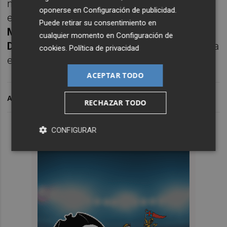
nacional, algo que es previsible que suceda
oponerse en
Configuración de publicidad
.
el próximo año puesto que como manifestó
Puede retirar su consentimiento en
Mateu Alemany en una entrevista a Plaza
cualquier momento en
Configuración de
Deportiva
confía en que el Valencia CF tenga
cookies
.
Política de privacidad
el próximo año un patrocinador principal.
ACEPTAR TODO
ARCHIVADO EN
RECHAZAR TODO
CONFIGURAR