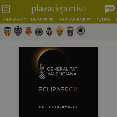
VALENCIA CF
LEVANTE UD
VALENCIA BASKET
FUTBOL