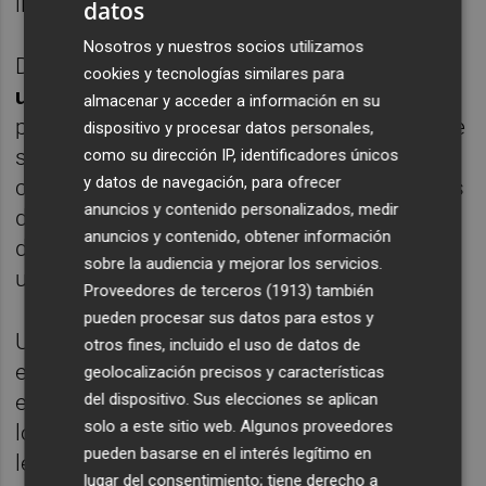
licenciados.
datos
Nosotros y nuestros socios utilizamos
Dentro de este ranking,
el Valencia CF tiene
cookies y tecnologías similares para
un 3,9% de porcentaje de ventas
, lo que se
almacenar y acceder a información en su
podría traducir en que de 100 camisetas que
dispositivo y procesar datos personales,
se venden en España de equipos de fútbol,
como su dirección IP, identificadores únicos
y datos de navegación, para ofrecer
cuatro son de la entidad valencianista. Estos
anuncios y contenido personalizados, medir
datos reflejan que, pese a la pérdida de nivel
anuncios y contenido, obtener información
deportivo, el conjunto de Mestalla sigue con
sobre la audiencia y mejorar los servicios.
una legión fiel de seguidores.
Proveedores de terceros (1913)
también
pueden procesar sus datos para estos y
Una de las asignaturas pendientes para la
otros fines, incluido el uso de datos de
entidad blanquinegra, además de recuperar
geolocalización precisos y características
el lugar deportivo perdido, es incrementar
del dispositivo. Sus elecciones se aplican
solo a este sitio web. Algunos proveedores
los ingresos comerciales que se encuentran
pueden basarse en el interés legítimo en
lejos de los principales clubes del panorama
lugar del consentimiento; tiene derecho a