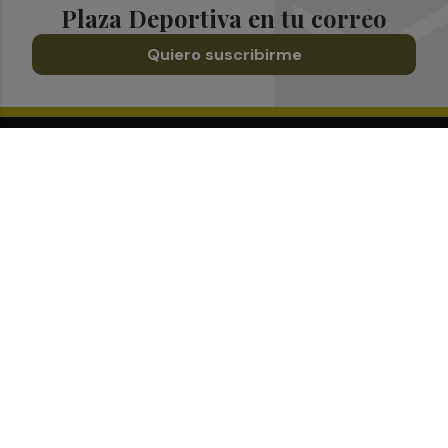
Plaza Deportiva en tu correo
Quiero suscribirme
Suscríbete al Boletín
Todos los días a primera hora en tu email
¡Quiero suscribirme!
Síguenos en redes
Plaza Deportiva, desde cualquier medio