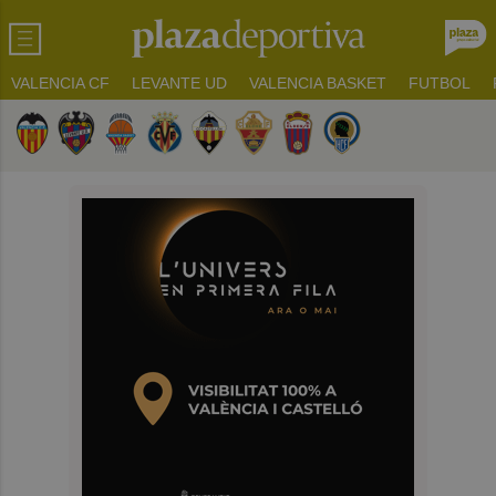
VALENCIA CF
LEVANTE UD
VALENCIA BASKET
FUTBOL