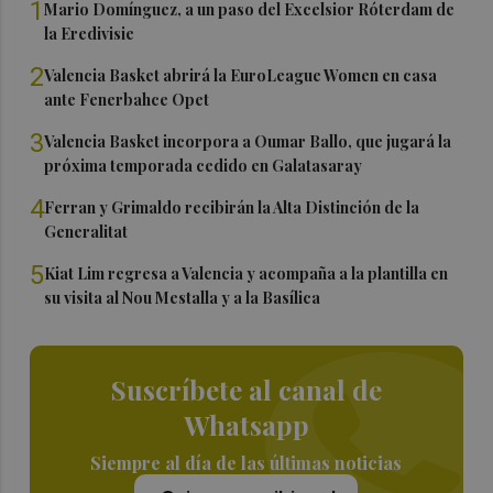
1
Mario Domínguez, a un paso del Excelsior Róterdam de
la Eredivisie
2
Valencia Basket abrirá la EuroLeague Women en casa
ante Fenerbahce Opet
3
Valencia Basket incorpora a Oumar Ballo, que jugará la
próxima temporada cedido en Galatasaray
4
Ferran y Grimaldo recibirán la Alta Distinción de la
Generalitat
5
Kiat Lim regresa a Valencia y acompaña a la plantilla en
su visita al Nou Mestalla y a la Basílica
Suscríbete al canal de
Whatsapp
Siempre al día de las últimas noticias