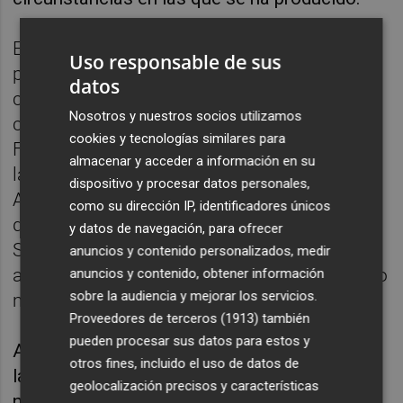
El Valencia apostó el pasado verano por una
Uso responsable de sus
plantilla corta, de solo nueve profesionales,
datos
con la idea de completarla con jóvenes
Nosotros y nuestros socios utilizamos
como Elena Buenavida, Laia Lamana o Awa
cookies y tecnologías similares para
Fam. Pero de esas nueve jugadoras una de
almacenar y acceder a información en su
las principales referentes, la australiana Bec
dispositivo y procesar datos personales,
Allen no ha llegado a jugar por una lesión
como su dirección IP, identificadores únicos
que llevó a rescindir su contrato en enero.
y datos de navegación, para ofrecer
Sus sustitutas, primero Eleana Christinaki, y
anuncios y contenido personalizados, medir
ahora Cierra Burdick, eran de un perfil mucho
anuncios y contenido, obtener información
sobre la audiencia y mejorar los servicios.
más bajo.
Proveedores de terceros (1913)
también
pueden procesar sus datos para estos y
Además, la gran estrella de la plantilla, la
otros fines, incluido el uso de datos de
laureada Alba Torrens, apenas ha jugado
geolocalización precisos y características
nueve de esos diecisiete encuentros. Llegó