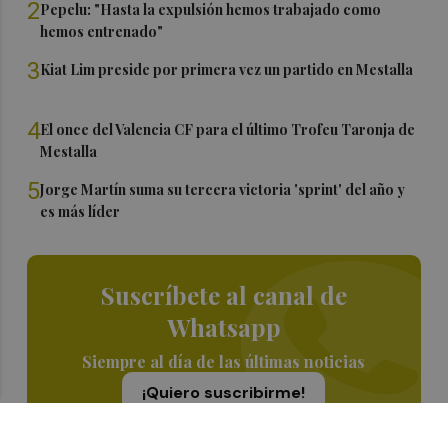
2
Pepelu: "Hasta la expulsión hemos trabajado como
hemos entrenado"
3
Kiat Lim preside por primera vez un partido en Mestalla
4
El once del Valencia CF para el último Trofeu Taronja de
Mestalla
5
Jorge Martín suma su tercera victoria 'sprint' del año y
es más líder
Suscríbete al canal de
Whatsapp
Siempre al día de las últimas noticias
¡Quiero suscribirme!