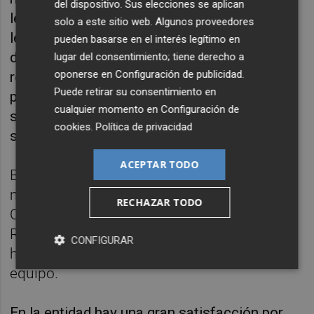
del dispositivo. Sus elecciones se aplican
lesionada en la rodilla, reapareció, se volvió a
solo a este sitio web. Algunos proveedores
lesionar y regresó ya para el segundo choque
pueden basarse en el interés legítimo en
de la serie ante el Schio. La otra gran
lugar del consentimiento; tiene derecho a
oponerse en
Configuración de publicidad
.
referencia, Cristina Ouviña, ha disputado 12 y
Puede retirar su consentimiento en
por tanto se ha perdido un 30% del total. En
cualquier momento en
Configuración de
su caso, jugó el último partido tras tres
cookies
.
Política de privacidad
semanas de baja por lesión.
ACEPTAR TODO
Buenavida, por ejemplo, ha jugado más
minutos que Torrens y más partidos que
RECHAZAR TODO
Ouviña. Leticia Romero, Queralt Casas,
Raquel Carrera, Marie Gülich y Lauren Cox
CONFIGURAR
han formado la columna vertebral del
equipo.
En la entidad hay una gran satisfacción por