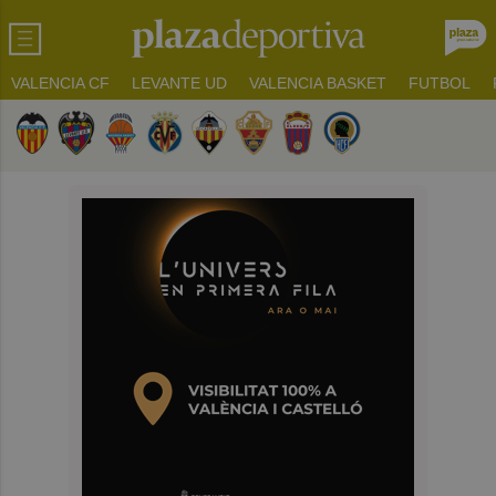
VALENCIA CF
LEVANTE UD
VALENCIA BASKET
FUTBOL