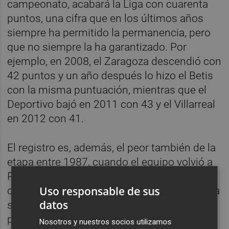
campeonato, acabará la Liga con cuarenta
puntos, una cifra que en los últimos años
siempre ha permitido la permanencia, pero
que no siempre la ha garantizado. Por
ejemplo, en 2008, el Zaragoza descendió con
42 puntos y un año después lo hizo el Betis
con la misma puntuación, mientras que el
Deportivo bajó en 2011 con 43 y el Villarreal
en 2012 con 41.
El registro es, además, el peor también de la
etapa entre 1987, cuando el equipo volvió a
Primera División, y 1997 cuando ya se jugó
Uso responsable de sus
con veinte equipos, pero las victorias todavía
datos
suponían dos puntos. Para encontrar los
peores números en una primera vuelta
Nosotros y nuestros socios utilizamos