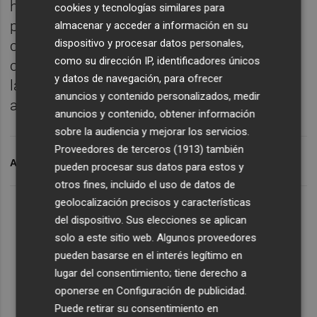
habría que realizar comparaciones
cookies y tecnologías similares para
porcentuales y remontarse al curso 1982-83
almacenar y acceder a información en su
dispositivo y procesar datos personales,
cuando el Valencia sumó el veinticuatro por
como su dirección IP, identificadores únicos
ciento de los puntos en la primera mitad de
y datos de navegación, para ofrecer
la competición frente al 35 por ciento de la
anuncios y contenido personalizados, medir
actual primera mitad de la competición.
anuncios y contenido, obtener información
sobre la audiencia y mejorar los servicios.
Proveedores de terceros (1913)
también
ARCHIVADO EN
VALENCIA CF
pueden procesar sus datos para estos y
otros fines, incluido el uso de datos de
geolocalización precisos y características
del dispositivo. Sus elecciones se aplican
solo a este sitio web. Algunos proveedores
pueden basarse en el interés legítimo en
lugar del consentimiento; tiene derecho a
oponerse en
Configuración de publicidad
.
Puede retirar su consentimiento en