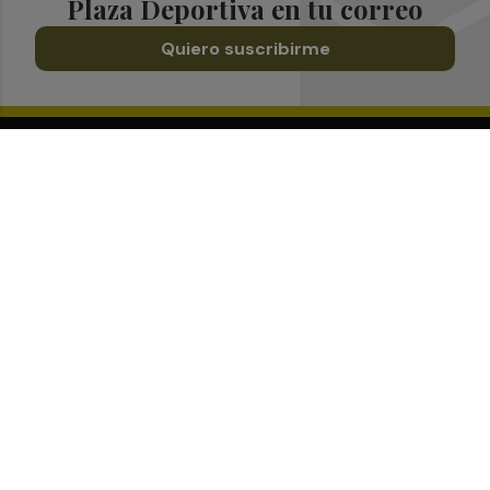
Plaza Deportiva en tu correo
Quiero suscribirme
Suscríbete al Boletín
Todos los días a primera hora en tu email
¡Quiero suscribirme!
Síguenos en redes
Plaza Deportiva, desde cualquier medio