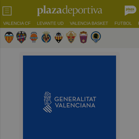
VALENCIA CF
LEVANTE UD
VALENCIA BASKET
FUTBOL