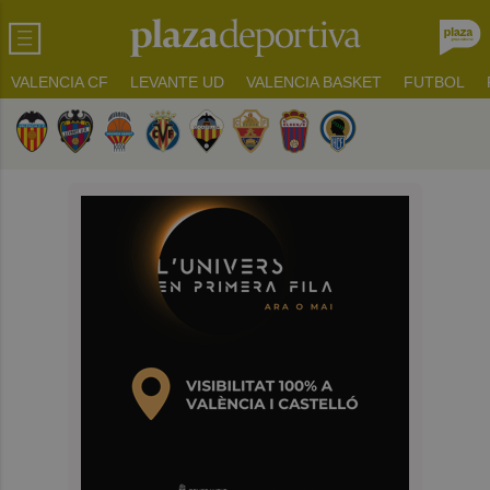
VALENCIA CF
LEVANTE UD
VALENCIA BASKET
FUTBOL