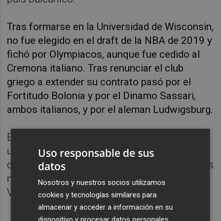
Tras formarse en la Universidad de Wisconsin,
no fue elegido en el draft de la NBA de 2019 y
fichó por Olympiacos, aunque fue cedido al
Cremona italiano. Tras renunciar el club
griego a extender su contrato pasó por el
Fortitudo Bolonia y por el Dinamo Sassari,
ambos italianos, y por el aleman Ludwigsburg.
En el verano de 2022 recaló en el Breogán y
un año después lo hizo en el Gran Canaria,
Uso responsable de sus
con el que firmó un contrato de dos años, los
datos
mismos que tiene su nuevo contrato con el
Nosotros y nuestros socios utilizamos
Valencia.
cookies y tecnologías similares para
almacenar y acceder a información en su
dispositivo y procesar datos personales,