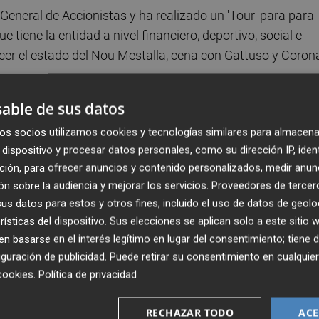
 General de Accionistas y ha realizado un 'Tour' para para
e tiene la entidad a nivel financiero, deportivo, social e
ocer el estado del Nou Mestalla, cena con Gattuso y Coron
.
able de sus datos
u entrevista en VCF Media,
el hijo de Peter Lim realizó u
os socios utilizamos cookies y tecnologías similares para almacena
en 2015.
dispositivo y procesar datos personales, como su dirección IP, iden
ción, para ofrecer anuncios y contenido personalizados, medir anun
n sobre la audiencia y mejorar los servicios.
Proveedores de tercer
s datos para estos y otros fines, incluido el uso de datos de geolo
eriton en las últimas temporadas es el temor a fijar un
rísticas del dispositivo. Sus elecciones se aplican solo a este sitio
do los últimos entrenadores como Javi Gracia, Bordalás o 
 basarse en el interés legítimo en lugar del consentimiento; tiene 
cnico Miguel Ángel Corona lo especificó en rueda de pren
guración de publicidad
. Puede retirar su consentimiento en cualqu
cookies
.
Política de privacidad
ta: Europa. "Siempre queremos jugar en Europa.
Querem
s año. Para que eso suceda, primero tiene que haber
RECHAZAR TODO
ACE