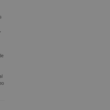
s
.
de
al
reo