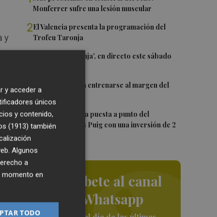
Monferrer sufre una lesión muscular
2
El Valencia presenta la programación del
a y
Trofeu Taronja
3
El 'Trofeu Taronja', en directo este sábado
por À Punt
na
4
Almeida vuelve a entrenarse al margen del
r y acceder a
grupo
tificadores únicos
5
cios y contenido,
València ultima la puesta a punto del
Velódromo Lluís Puig con una inversión de 2
os (1913)
también
millones
calización
 web. Algunos
el
derecho a
sa.
ier momento en
Suscríbete al canal
os
de Whatsapp
PTAR TODO
Siempre al día de las últimas