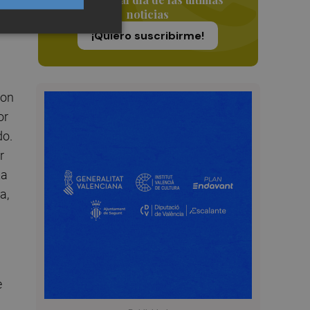
.
noticias
¡Quiero suscribirme!
ton
or
do.
r
ta
a,
e