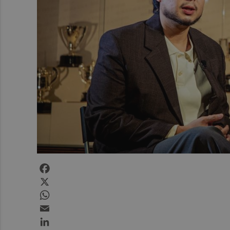
Facebook
X
WhatsApp
Email
LinkedIn