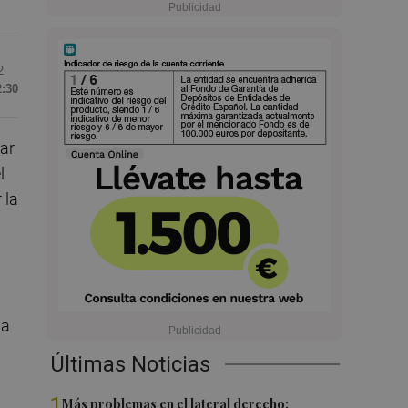
2
2:30
zar
l
 la
 a
Últimas Noticias
1
Más problemas en el lateral derecho: