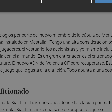
e no han sido unos últimos años fáciles para la afición
 reflexionó sobre el objetivo deportivo del Valencia CF.
e elogios por parte del nuevo miembro de la cúpula de Meri
 ha instalado en Mestalla. "Tengo una alta consideración p
 jugadores, el vestuario, los accionistas y yo mismo inclui
a con él al mando. Es un gran entrenador, es el entrenado
 futuro. El nuevo ADN del Valencia CF para recuperarse. Es
 juego que le gusta a la a afición. Todo apunta a una cos
aficionado
nado Kiat Lim. Tras unos años donde la relación por part
 ser nula, Kiat Lim lanzó una serie de propósitos que se