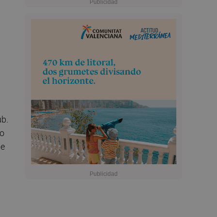
ub.
to
se