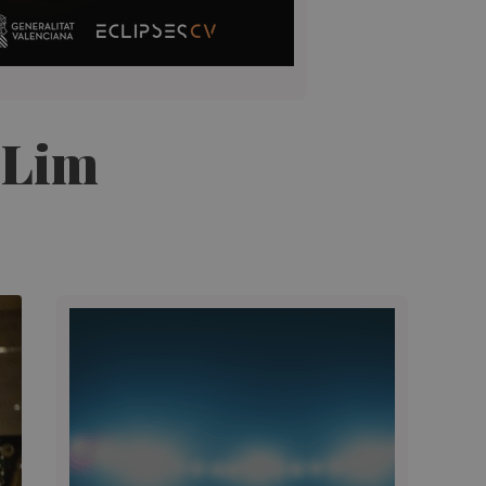
t Lim