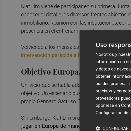
Kiat Lim viene de participar en su primera Junta
conocer al detalle los diversos frentes abiertos qu
inmobiliario. Reunión con las instituciones, con
presencia en el entrenamiento del primer equipo
Uso respons
Volviendo a los mensajes de Kiat Lim durante s
Nosotros y nuestr
intervención parecida a la que hizo su padre 
información en su 
y datos de navega
Objetivo Europa, sin tapujos
obtener informació
pueden procesar su
Un 'vicio' que se había adquirido en el seno de M
precisos y caracte
objetivo. Un escenario que incluso han traslada
proveedores pueden
propio Gennaro Gattuso. Tampoco el director té
oponerse en
Confi
Configuración de 
Sin embargo, Kiat Lim sí que ha trazado una me
jugar en Europa de manera constante, año tra
CONFIGURAR