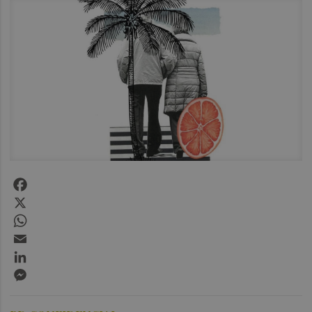
Facebook
X
WhatsApp
Email
LinkedIn
Messenger