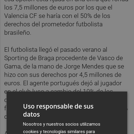
los 7,5 millones de euros por los que el
Valencia CF se haría con el 50% de los
derechos del prometedor futbolista
brasileño.
El futbolista llegó el pasado verano al
Sporting de Braga procedente de Vasco de
Gama, de la mano de Jorge Mendes que se
hizo con sus derechos por 4,5 millones de
euros. El agente portugués dejó al jugador
en el club luso a cambio del 10% de los
derechos, con lo que la propiedad del
Uso responsable de sus
futbolista, el verano pasado quedó en el 90%
datos
de Mendes y el 10% del Sporting de Braga.
Nosotros y nuestros socios utilizamos
cookies y tecnologías similares para
Ahora, una temporada después, y
tras ser