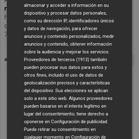
almacenar y acceder a información en su
nombrado segundo mejor futbolista sub 20
dispositivo y procesar datos personales,
ha recalado en el Valencia que tendrá el 50%
como su dirección IP, identificadores únicos
de los derechos del jugador previo pago de
y datos de navegación, para ofrecer
7,5 millones de euros.
anuncios y contenido personalizados, medir
anuncios y contenido, obtener información
sobre la audiencia y mejorar los servicios.
Proveedores de terceros (1913)
también
ARCHIVADO EN
DANILO BARBOSA
FICHAJE
VALENCIA CF
pueden procesar sus datos para estos y
otros fines, incluido el uso de datos de
geolocalización precisos y características
del dispositivo. Sus elecciones se aplican
solo a este sitio web. Algunos proveedores
pueden basarse en el interés legítimo en
lugar del consentimiento; tiene derecho a
oponerse en
Configuración de publicidad
.
Puede retirar su consentimiento en
cualquier momento en
Configuración de