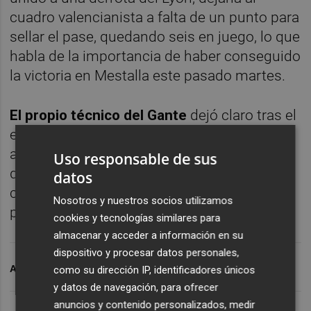
cuadro valencianista a falta de un punto para
sellar el pase, quedando seis en juego, lo que
habla de la importancia de haber conseguido
la victoria en Mestalla este pasado martes.
El propio técnico del Gante
dejó claro tras el
encuentro disputado en Mestalla que
alcanzar al Valencia y al Zenit era algo más
Uso responsable de sus
que complicado y manifestó que ahora se
datos
centrarán en alcanzar la tercera plaza para
Nosotros y nuestros socios utilizamos
poder disputar la Europa League.
cookies y tecnologías similares para
almacenar y acceder a información en su
dispositivo y procesar datos personales,
ARCHIVADO EN
VALENCIA CF
CHAMPIONS LEAGUE
como su dirección IP, identificadores únicos
y datos de navegación, para ofrecer
anuncios y contenido personalizados, medir