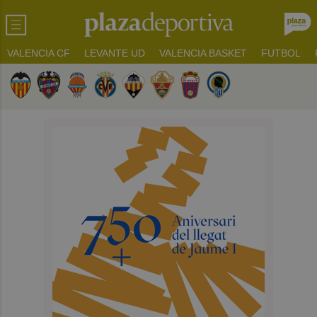
VALENCIA CF
LEVANTE UD
VALENCIA BASKET
FUTBOL