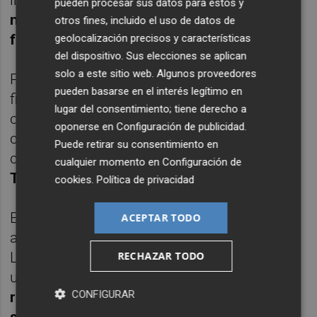
pueden procesar sus datos para estos y
nombramiento oficial coincidió con el inicio
otros fines, incluido el uso de datos de
formal de la actual temporada deportiva
.
geolocalización precisos y características
del dispositivo. Sus elecciones se aplican
solo a este sitio web. Algunos proveedores
Para entonces, en coincidencia con el tramo
pueden basarse en el interés legítimo en
final de una temporada deportiva para
lugar del consentimiento; tiene derecho a
olvidar, ya se habían producido nuevos
oponerse en
Configuración de publicidad
.
cambios de importancia, el principal la
Puede retirar su consentimiento en
contratación de
Marcelino García
cualquier momento en
Configuración de
Toral
como entrenador.
cookies
.
Política de privacidad
El anuncio fue hecho en mayo, el técnico
ACEPTAR TODO
asturiano se presentó nada más acabar la
RECHAZAR TODO
Liga y su trabajo es considerado
unánimemente como
la clave de la
CONFIGURAR
recuperación deportiva del equipo en la
segunda mitad de 2017
.