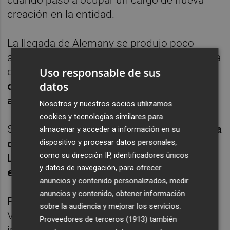
creación en la entidad.
La llegada de Alemany se produjo poco
antes de otro cambio sustancial en la cúpula
Uso responsable de sus
del club, pues
el 10 de abril se comunicó
datos
que la presidenta Layhoon Chan
abandonaría el cargo el 1 de julio
.
Nosotros y nuestros socios utilizamos
cookies y tecnologías similares para
Su relevo,
Anil Murthy
,
persona de confianza
almacenar y acceder a información en su
dispositivo y procesar datos personales,
del máximo accionista de la entidad,
Peter
como su dirección IP, identificadores únicos
Lim
, y que habla castellano, ya
trabajaba en
y datos de navegación, para ofrecer
el Valencia desde finales del año anterior
.
anuncios y contenido personalizados, medir
anuncios y contenido, obtener información
Paulatinamente Murthy, instalado en
sobre la audiencia y mejorar los servicios.
Valencia y seguidor del día a día del club,
Proveedores de terceros (1913)
también
incorporó responsabilidades hasta que
su