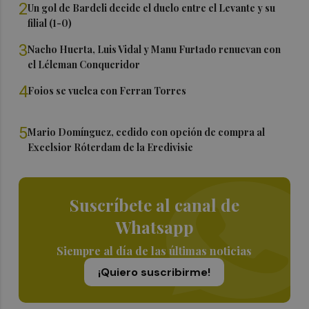
2
Un gol de Bardeli decide el duelo entre el Levante y su
filial (1-0)
3
Nacho Huerta, Luis Vidal y Manu Furtado renuevan con
el Léleman Conqueridor
4
Foios se vuelca con Ferran Torres
5
Mario Domínguez, cedido con opción de compra al
Excelsior Róterdam de la Eredivisie
Suscríbete al canal de
Whatsapp
Siempre al día de las últimas noticias
¡Quiero suscribirme!