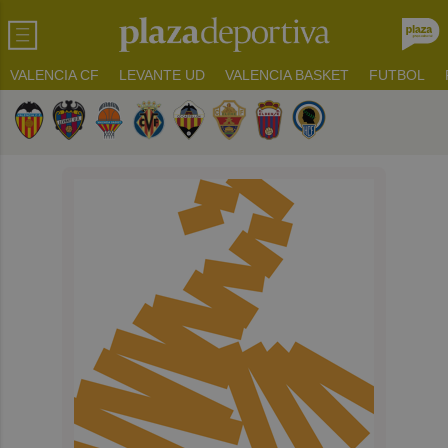
VALENCIA CF
LEVANTE UD
VALENCIA BASKET
FUTBOL