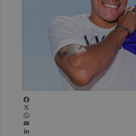
Facebook
X
WhatsApp
Email
LinkedIn