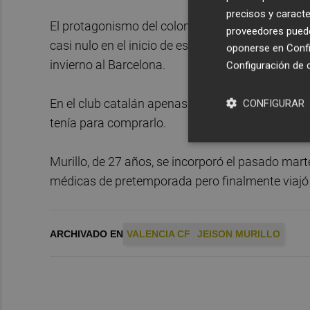
precisos y caracte
El protagonismo del colombiano fue de más a m
proveedores pueden
casi nulo en el inicio de esta que se acaba de cer
oponerse en
Confi
invierno al Barcelona.
Configuración de 
En el club catalán apenas jugó, lo que motivó que
CONFIGURAR
tenía para comprarlo.
Murillo, de 27 años, se incorporó el pasado mart
médicas de pretemporada pero finalmente viajó a 
ARCHIVADO EN
VALENCIA CF
JEISON MURILLO