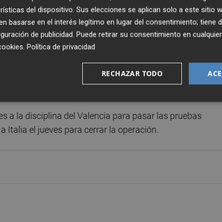
rísticas del dispositivo. Sus elecciones se aplican solo a este sitio
enos en su primera temporada, marcada por las lesiones,
 basarse en el interés legítimo en lugar del consentimiento; tiene 
rar lo que llevó al Valencia a cederlo en el mercado de
guración de publicidad
. Puede retirar su consentimiento en cualqu
cookies
.
Política de privacidad
RECHAZAR TODO
ACE
 el club barcelonista no ejerciese la cláusula opcional qu
es a la disciplina del Valencia para pasar las pruebas
Italia el jueves para cerrar la operación.