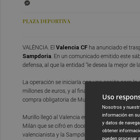
Messenger
PLAZA DEPORTIVA
VALÈNCIA. El
Valencia CF
ha anunciado el tras
Sampdoria
. En un comunicado emitido este sába
defensa, al que la entidad "le desea la mejor de 
La operación se iniciaría con una cesión para la
millones de euros, y al finalizar la misma la en
Uso respons
compra obligatoria de Murillo.
Nosotros y nuestr
información en su 
Murillo llegó al Valencia en el verano de 2017 tr
y datos de navega
Milán que se cifró en doce millones de euros, mi
obtener informació
valencianista y la Sampdoria cifran el traspaso 
pueden procesar su