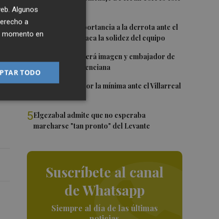
viernes
 web. Algunos
 y
derecho a
2
Sotelo resta importancia a la derrota ante el
ier momento en
Villarreal y destaca la solidez del equipo
3
Ferran Torres será imagen y embajador de
la Comunitat Valenciana
PTAR TODO
e
4
El Levante cae por la mínima ante el Villarreal
5
Elgezabal admite que no esperaba
marcharse "tan pronto" del Levante
Suscríbete al canal
de Whatsapp
Siempre al día de las últimas
noticias