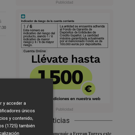
6
7:30
r y acceder a
tificadores únicos
cios y contenido,
Últimas Noticias
os (1725)
también
1
calización
Foios rendirá homenaje a Ferran Torres este