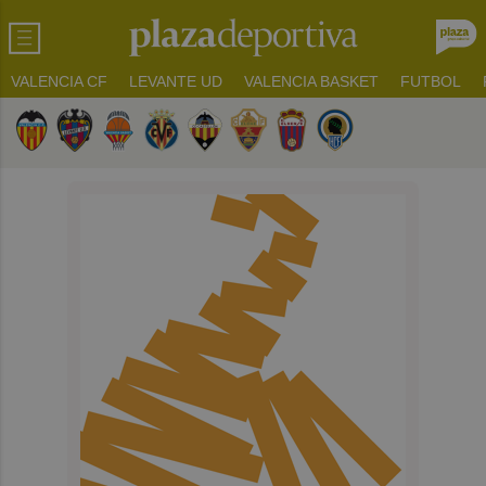
VALENCIA CF
LEVANTE UD
VALENCIA BASKET
FUTBOL