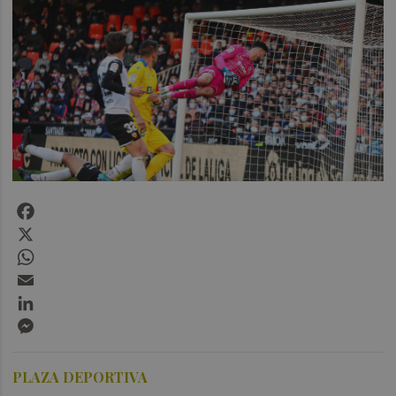
Facebook
X
WhatsApp
Email
LinkedIn
Messenger
PLAZA DEPORTIVA