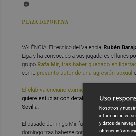
Messenger
PLAZA DEPORTIVA
VALÈNCIA. El técnico del Valencia,
Rubén Baraj
Liga y ha convocado a sus jugadores el lunes por
grupo
Rafa Mi
r
,
tras haber quedado en liberta
como
presunto autor de una agresión sexual
El club valenciano eximió al jugador de acudi
Uso respons
quiere estudiar con detalla la situación de un 
Sevilla.
Nosotros y nuestr
información en su 
y datos de navega
El pasado domingo Mir fue denunciado por una 
obtener informació
domingo tras haberse conocido en una discoteca