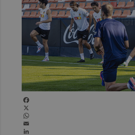
Facebook
X
WhatsApp
Email
LinkedIn