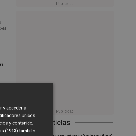
8
5:44
do
l
r y acceder a
tificadores únicos
Últimas Noticias
cios y contenido,
os (1913)
también
Jorge Martín logra su primera 'pole position'