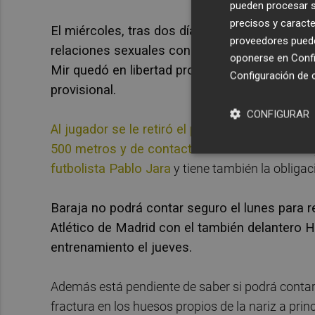
pueden procesar su
precisos y caracte
El miércoles, tras dos días en dependencias d
proveedores pueden
relaciones sexuales consentidas en su declarac
oponerse en
Confi
Mir quedó en libertad provisional con medidas 
Configuración de 
provisional.
CONFIGURAR
Al jugador se le retiró el pasaporte, se le ha p
500 metros y de contacto con la denunciant
e
futbolista Pablo Jara
y tiene también la obligac
Baraja no podrá contar seguro el lunes para r
Atlético de Madrid con el también delantero H
entrenamiento el jueves.
Además está pendiente de saber si podrá contar 
fractura en los huesos propios de la nariz a pri