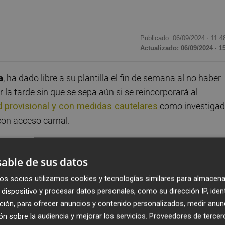
Publicado: 06/09/2024 ·
11:4
Actualizado: 06/09/2024 · 1
a
, ha dado libre a su plantilla el fin de semana al no haber
 la tarde sin que se sepa aún si se reincorporará al
d provisional y con medidas cautelares
como investiga
con acceso carnal.
r a los entrenamientos de este jueves y este viernes
y
able de sus datos
futbolista que juega en el equipo de Baraja cedido por e
os socios utilizamos cookies y tecnologías similares para almacena
dispositivo y procesar datos personales, como su dirección IP, iden
ción, para ofrecer anuncios y contenido personalizados, medir anun
mujer con la que acudió a su casa en la madrugada del
n sobre la audiencia y mejorar los servicios.
Proveedores de tercer
 y fue detenido.