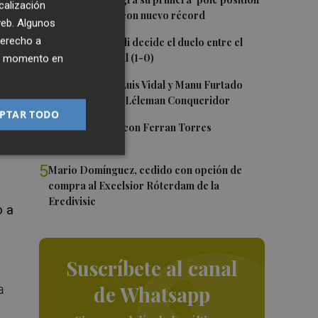
1
calización
en Silverstone, con nuevo récord
 web. Algunos
2
derecho a
Un gol de Bardeli decide el duelo entre el
,
Levante y su filial (1-0)
ier momento en
ión
3
Nacho Huerta, Luis Vidal y Manu Furtado
renuevan con el Léleman Conqueridor
PTAR TODO
4
Foios se vuelca con Ferran Torres
e
5
Mario Domínguez, cedido con opción de
compra al Excelsior Róterdam de la
Eredivisie
o a
Suscríbete al canal
de Whatsapp
a