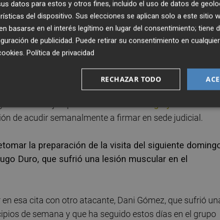
s datos para estos y otros fines, incluido el uso de datos de geolo
rísticas del dispositivo. Sus elecciones se aplican solo a este sitio
e la Guardia Civil y de haber defendido que fueron
 basarse en el interés legítimo en lugar del consentimiento; tiene 
ión ante la titular del Juzgado de Instrucción de Llíria
guración de publicidad
. Puede retirar su consentimiento en cualqu
cautelares tras no solicitar ninguna de las partes pris
cookies
.
Política de privacidad
RECHAZAR TODO
ACE
rohibido salir del país, tiene una orden de alejamiento d
 y con otra mujer que
denunció a su amigo y también
ión de acudir semanalmente a firmar en sede judicial.
etomar la preparación de la visita del siguiente doming
ugo Duro, que sufrió una lesión muscular en el
en esa cita con otro atacante, Dani Gómez, que sufrió un
ncipios de semana y que ha seguido estos días en el grupo