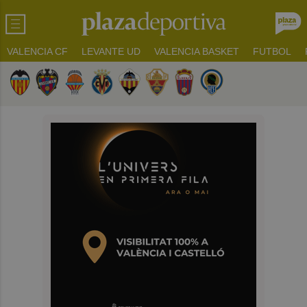
VALENCIA CF
LEVANTE UD
VALENCIA BASKET
FUTBOL