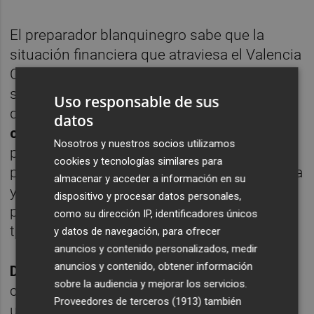
El preparador blanquinegro sabe que la
situación financiera que atraviesa el Valencia
CF obliga a depender la ley de mercado
sobre la venta de uno de los guardametas y
Uso responsable de sus
de momento,
está ofreciendo las mismas
datos
oportunidades
a cada uno de ellos en los
Nosotros y nuestros socios utilizamos
partidos de preparación para que pugnen
cookies y tecnologías similares para
por el puesto de titular la próxima temporada
almacenar y acceder a información en su
y a la vez sirva de 'escaparate' para que
dispositivo y procesar datos personales,
puedan llegar posibles ofertas por su
como su dirección IP, identificadores únicos
traspaso.
y datos de navegación, para ofrecer
anuncios y contenido personalizados, medir
anuncios y contenido, obtener información
Diego Alves
tiene decidido quedarse en la
sobre la audiencia y mejorar los servicios.
ciudad del Turia a no ser que se le presenta
Proveedores de terceros (1913)
también
una propuesta deportiva superior o del