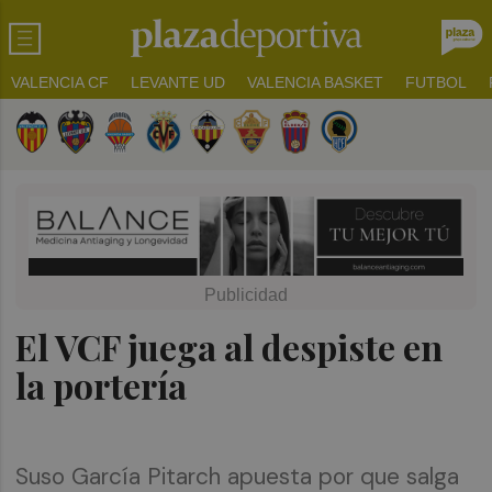
VALENCIA CF
LEVANTE UD
VALENCIA BASKET
FUTBOL
El VCF juega al despiste en
la portería
Suso García Pitarch apuesta por que salga