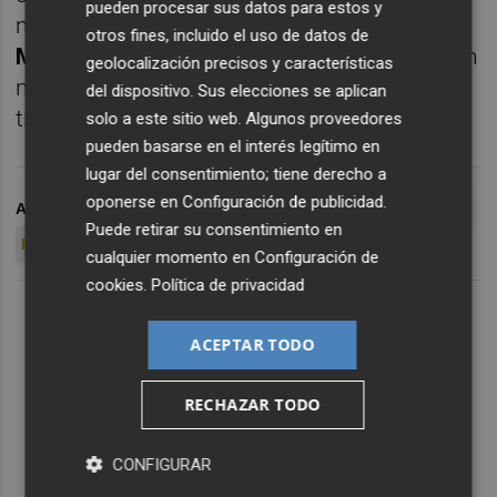
pueden procesar sus datos para estos y
mismo rango al Valencia CF mientras que
otros fines, incluido el uso de datos de
Mathew Ryan
pretende buscarse también un
geolocalización precisos y características
nuevo destino si no ve garantizada su
del dispositivo. Sus elecciones se aplican
titularidad este curso.
solo a este sitio web. Algunos proveedores
pueden basarse en el interés legítimo en
lugar del consentimiento; tiene derecho a
oponerse en
Configuración de publicidad
.
ARCHIVADO EN
PORTEROS
DIEGO ALVES
MATHEW RYAN
Puede retirar su consentimiento en
PAKO AYESTARAN
SUSO GARCIA PITARCH
cualquier momento en
Configuración de
cookies
.
Política de privacidad
ACEPTAR TODO
RECHAZAR TODO
CONFIGURAR