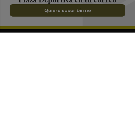
Quiero suscribirme
Suscríbete al Boletín
Todos los días a primera hora en tu email
¡Quiero suscribirme!
Síguenos en redes
Plaza Deportiva, desde cualquier medio