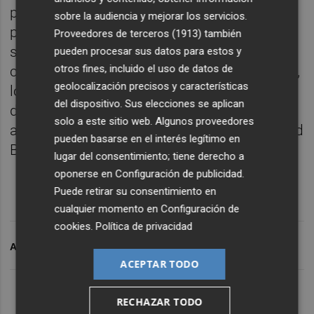
pensaron que el buen final de curso serviría
sobre la audiencia y mejorar los servicios.
para que Pochettino continuara en su
Proveedores de terceros (1913)
también
segundo año de contrato, pero una reunión
pueden procesar sus datos para estos y
otros fines, incluido el uso de datos de
celebrada el lunes entre el técnico argentino,
geolocalización precisos y características
los dirigentes del Chelsea y la dirección
del dispositivo. Sus elecciones se aplican
deportiva precipitó su salida menos de un
solo a este sitio web. Algunos proveedores
año después de su contratación en Stamford
pueden basarse en el interés legítimo en
Bridge.
lugar del consentimiento; tiene derecho a
oponerse en
Configuración de publicidad
.
Puede retirar su consentimiento en
cualquier momento en
Configuración de
cookies
.
Política de privacidad
ARCHIVADO EN
MAURICIO POCHETTINO
ACEPTAR TODO
RECHAZAR TODO