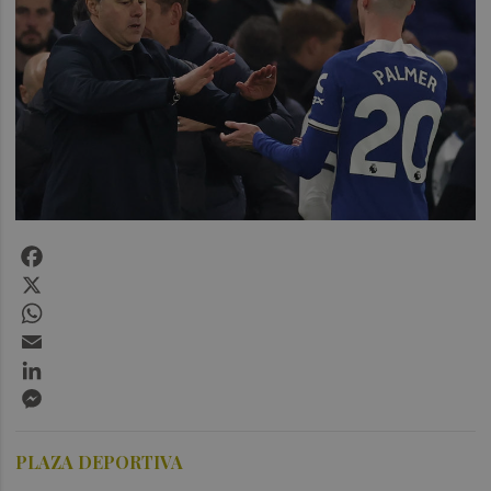
Facebook
X
WhatsApp
Email
LinkedIn
Messenger
PLAZA DEPORTIVA