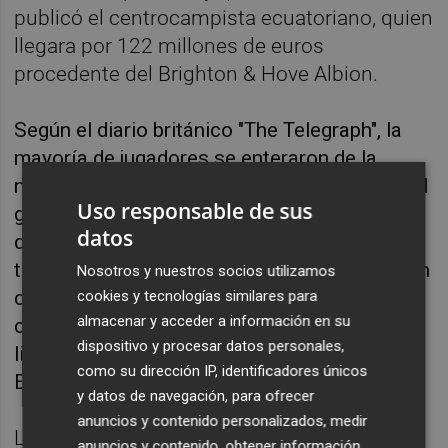
publicó el centrocampista ecuatoriano, quien
llegara por 122 millones de euros
procedente del Brighton & Hove Albion.
Según el diario británico "The Telegraph", la
mayoría de jugadores se enteraron de la
noticia del despido de Pochettino a través del
Uso responsable de sus
grupo de Whatsapp y muchos de ellos se
datos
quedaron en 'shock' a raíz de la noticia, sobre
todo por los buenos resultados que se habían
Nosotros y nuestros socios utilizamos
cosechado en las últimas semanas, con las
cookies y tecnologías similares para
almacenar y acceder a información en su
cinco victorias consecutivas para acabar la
dispositivo y procesar datos personales,
liga y sellar la sexta plaza, que da acceso a
como su dirección IP, identificadores únicos
Europa la próxima temporada.
y datos de navegación, para ofrecer
anuncios y contenido personalizados, medir
La mayoría de los jugadores del Chelsea
anuncios y contenido, obtener información