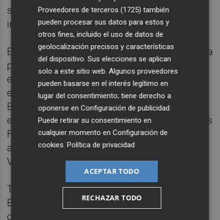
salida de un córner, estableció una igualada
Proveedores de terceros (1725)
también
pueden procesar sus datos para estos y
injusta.
otros fines, incluido el uso de datos de
geolocalización precisos y características
En la reanudación el Getafe salió en tromba a
del dispositivo. Sus elecciones se aplican
por la victoria. Era el único de los dos
solo a este sitio web. Algunos proveedores
equipos que parecía querer ganar y no tardó
pueden basarse en el interés legítimo en
en sumar ocasiones con un cabezazo de
lugar del consentimiento; tiene derecho a
Bruno Fernández, con una falta lanzada por
oponerse en
Configuración de publicidad
.
el uruguayo Damián Suárez que salvó Andrés
Puede retirar su consentimiento en
cualquier momento en
Configuración de
Fernández y con otro disparo de Portillo que
cookies
.
Política de privacidad
acarició el palo derecho de la meta del
Villarreal.
ACEPTAR TODO
Todo eso en quince minutos, los que tardó
RECHAZAR TODO
Bordalás en dar más mordiente a su ataque
con la salida al campo de Ángel Rodríguez,