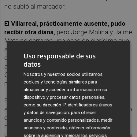
no subió al marcador.
El Villarreal, prácticamente ausente, pudo
recibir otra diana,
pero Jorge Molina y Jaime
Mata no cerraron una ocasión clarísima que
acabó en el limbo cuando todo el mundo
Uso responsable de sus
celebraba otro tanto. Y, como el fútbol es un
datos
arte inexplicable, todo se torció para el
Getafe antes del descanso en apenas pocos
Nosotros y nuestros socios utilizamos
cookies y tecnologías similares para
minutos.
almacenar y acceder a información en su
dispositivo y procesar datos personales,
Primero, Carlos Soler en Zorrilla silenció con
como su dirección IP, identificadores únicos
su tanto la algarabía del Coliseum, que se vio
y datos de navegación, para ofrecer
en la cuarta posición durante muchos
anuncios y contenido personalizados, medir
minutos. Y, después, justo al borde del
anuncios y contenido, obtener información
descanso, un cabezazo de Vicente Iborra a la
sobre la audiencia y mejorar los servicios.