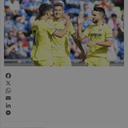
Facebook
X
WhatsApp
Email
LinkedIn
Messenger