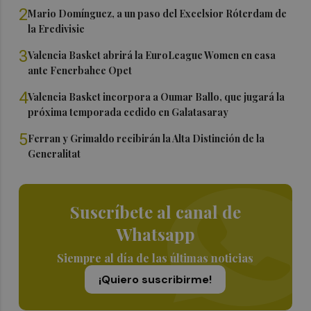
2
Mario Domínguez, a un paso del Excelsior Róterdam de
la Eredivisie
3
Valencia Basket abrirá la EuroLeague Women en casa
ante Fenerbahce Opet
4
Valencia Basket incorpora a Oumar Ballo, que jugará la
próxima temporada cedido en Galatasaray
5
Ferran y Grimaldo recibirán la Alta Distinción de la
Generalitat
Suscríbete al canal de
Whatsapp
Siempre al día de las últimas noticias
¡Quiero suscribirme!