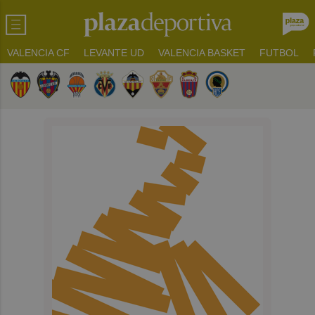
VALENCIA CF
LEVANTE UD
VALENCIA BASKET
FUTBOL