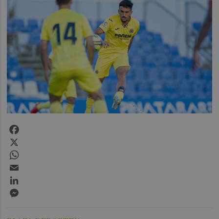
Facebook
X
WhatsApp
Email
LinkedIn
Messenger