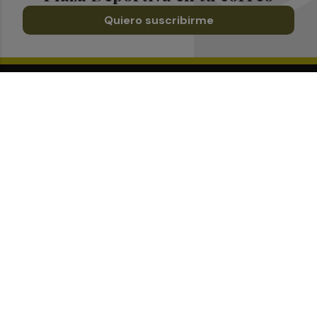
Quiero suscribirme
Suscríbete al Boletín
Todos los días a primera hora en tu email
¡Quiero suscribirme!
Síguenos en redes
Plaza Deportiva, desde cualquier medio