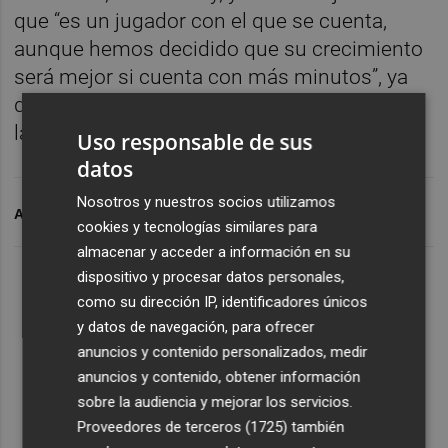
que “es un jugador con el que se cuenta,
aunque hemos decidido que su crecimiento
será mejor si cuenta con más minutos”, ya
que se le considera uno de los jugadores de
la cantera del Villarreal de más proyección.
Uso responsable de sus
datos
Nosotros y nuestros socios utilizamos
ARCHIVADO EN
VILLAR
MANU MORLANES
cookies y tecnologías similares para
almacenar y acceder a información en su
dispositivo y procesar datos personales,
como su dirección IP, identificadores únicos
y datos de navegación, para ofrecer
anuncios y contenido personalizados, medir
anuncios y contenido, obtener información
sobre la audiencia y mejorar los servicios.
Proveedores de terceros (1725)
también