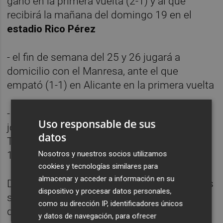
ganó en la primera vuelta (2-1) y al que
recibirá la mañana del domingo 19 en el
estadio Rico Pérez
- el fin de semana del 25 y 26 jugará a
domicilio con el Manresa, ante el que
empató (1-1) en Alicante en la primera vuelta
- y una semana después, con motivo de la
Uso responsable de sus
jornada 28, jugará en el Rico Pérez con un
datos
Terrassa que le ganó en la primera vuelta (3-
Nosotros y nuestros socios utilizamos
1)
cookies y tecnologías similares para
almacenar y acceder a información en su
De todo lo anterior cabe concluir que con los
dispositivo y procesar datos personales,
siete equipos que ahora mismo tiene por
como su dirección IP, identificadores únicos
delante en la tabla ha jugado 10 de los 14
y datos de navegación, para ofrecer