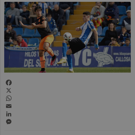
Facebook
X
WhatsApp
Email
LinkedIn
Messenger