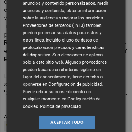
encuentros que en total debe disputar en el
anuncios y contenido personalizados, medir
curso 2022/23
, siendo el balance de dos
anuncios y contenido, obtener información
victorias blanquiazules, un empate y la
sobre la audiencia y mejorar los servicios.
Proveedores de terceros (1913)
también
friolera de siete derrotas. De esos 10
pueden procesar sus datos para estos y
partidos disputados, siete fueron con
Ángel
otros fines, incluido el uso de datos de
Rodríguez
en el banquillo (las dos victorias y
geolocalización precisos y características
el empate se lograron con él) y tres con
'Lolo'
del dispositivo. Sus elecciones se aplican
Escobar
.+
solo a este sitio web. Algunos proveedores
pueden basarse en el interés legítimo en
Es a ese perfil de rivales y no otros a los que
lugar del consentimiento; tiene derecho a
se tendría que enfrentar en el hipotético
oponerse en
Configuración de publicidad
.
Puede retirar su consentimiento en
'play-off' de ascenso a Primera Federación
...
cualquier momento en
Configuración de
cookies
.
Política de privacidad
ARCHIVADO EN
HÉRCULES CF
LOLO ESCOBAR
ACEPTAR TODO
SCR PEÑA DEPORTIVA
VALENCIA MESTALLA