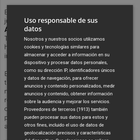
El Murcia apuntaba a ser el destino de este
Uso responsable de sus
jugador, pero según publica el periodista
datos
Ángel García
en su cuenta de
Twitter
cazurreando.com
, los albinegros
Nosotros y nuestros socios utilizamos
habrían tomado la delantera para
cookies y tecnologías similares para
almacenar y acceder a información en su
incorporarlo.
dispositivo y procesar datos personales,
como su dirección IP, identificadores únicos
El puesto de atacante no será el único que
y datos de navegación, para ofrecer
tratará de cubrir el Castellón en este
anuncios y contenido personalizados, medir
mercado. Los albinegros también buscan
anuncios y contenido, obtener información
reforzar el centro del campo, sin descartar
sobre la audiencia y mejorar los servicios.
otras posiciones en la que se pongan a tiro
Proveedores de terceros (1913)
también
perfiles que encajen en sus planes. Pero
pueden procesar sus datos para estos y
otros fines, incluido el uso de datos de
antes, tienen que salir jugadores.
geolocalización precisos y características