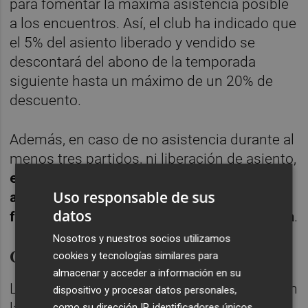
para fomentar la máxima asistencia posible
a los encuentros. Así, el club ha indicado que
el 5% del asiento liberado y vendido se
descontará del abono de la temporada
siguiente hasta un máximo de un 20% de
descuento.
Además, en caso de no asistencia durante al
menos tres partidos, ni liberación de asiento,
el club se reserva el derecho de sancionar
Uso responsable de sus
al abonado, pudiendo retirarle el abono de
datos
forma definitiva para el resto de temporada
.
Nosotros y nuestros socios utilizamos
Calendario
cookies y tecnologías similares para
almacenar y acceder a información en su
La venta de abonos se inicia este martes con
dispositivo y procesar datos personales,
las renovaciones online, mientras que el 22
como su dirección IP, identificadores únicos