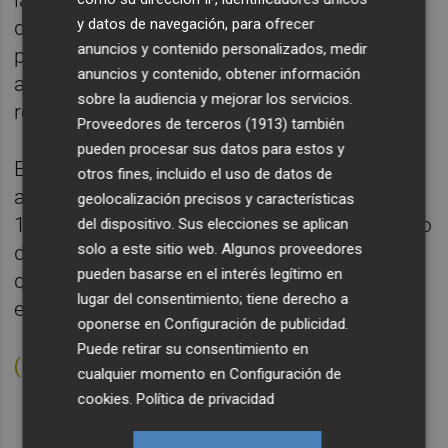
y datos de navegación, para ofrecer
de julio se abre el palco VIP para citas
anuncios y contenido personalizados, medir
previas y renovaciones para mayores de 65
anuncios y contenido, obtener información
años. El 6 de agosto se inician las
sobre la audiencia y mejorar los servicios.
reubicaciones y el 12 las nuevas altas.
Proveedores de terceros (1913)
también
pueden procesar sus datos para estos y
El objetivo del club es vender todos los
otros fines, incluido el uso de datos de
abonos disponibles -serán alrededor de
geolocalización precisos y características
13.000-, algo que no parece muy complicado
del dispositivo. Sus elecciones se aplican
solo a este sitio web. Algunos proveedores
después de que el año pasado se hayan
pueden basarse en el interés legítimo en
quedado más de mil personas en lista de
lugar del consentimiento; tiene derecho a
espera.
oponerse en
Configuración de publicidad
.
Puede retirar su consentimiento en
(Dossier de la campaña de abonos)
cualquier momento en
Configuración de
cookies
.
Política de privacidad