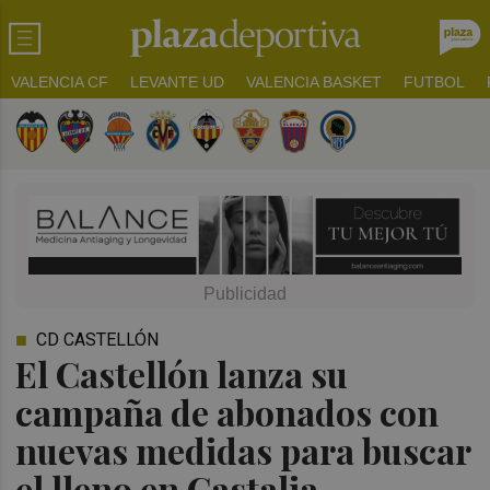
VALENCIA CF
LEVANTE UD
VALENCIA BASKET
FUTBOL
CD CASTELLÓN
El Castellón lanza su
campaña de abonados con
nuevas medidas para buscar
el lleno en Castalia