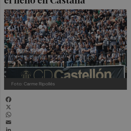
Foto: Carme Ripollés
Facebook
X
WhatsApp
Email
LinkedIn