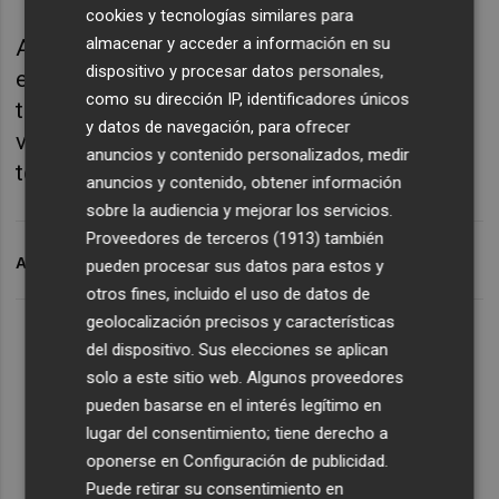
cookies y tecnologías similares para
almacenar y acceder a información en su
Así, además de las ocho derrotas reseñadas,
dispositivo y procesar datos personales,
el Castellón solo empató cuatro partidos,
como su dirección IP, identificadores únicos
todos ellos con goles, frente a las 26
y datos de navegación, para ofrecer
victorias con las que ha cerrado la
anuncios y contenido personalizados, medir
temporada.
anuncios y contenido, obtener información
sobre la audiencia y mejorar los servicios.
Proveedores de terceros (1913)
también
ARCHIVADO EN
CD CASTELLÓN
PRIMERA FEDERACIÓN
pueden procesar sus datos para estos y
otros fines, incluido el uso de datos de
geolocalización precisos y características
del dispositivo. Sus elecciones se aplican
solo a este sitio web. Algunos proveedores
pueden basarse en el interés legítimo en
lugar del consentimiento; tiene derecho a
oponerse en
Configuración de publicidad
.
Puede retirar su consentimiento en