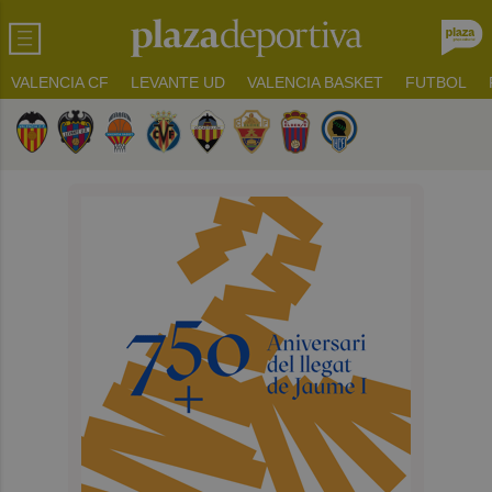
VALENCIA CF
LEVANTE UD
VALENCIA BASKET
FUTBOL