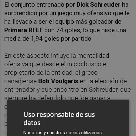
El conjunto entrenado por
Dick Schreuder
ha
sorprendido por un juego muy ofensivo que le
ha llevado a ser el equipo más goleador de
Primera RFEF
con 74 goles, lo que hace una
media de 1,94 goles por partido.
En este aspecto influye la mentalidad
ofensiva que desde el inicio buscó el
propietario de la entidad, el greco
canadiense
Bob Voulgaris
en la elección de
entrenador y que encontró en Schreuder, que
siempre ha defendido que "de ganar a
empatar ganas dos puntos y de empatar a
Uso responsable de sus
perder, pierdes solo uno", de ahí su anhelo
datos
por buscar la victoria incidiendo siempre en
un planteamiento ofensivo.
Nosotros y nuestros socios utilizamos