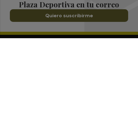
Plaza Deportiva en tu correo
Quiero suscribirme
Suscríbete al Boletín
Todos los días a primera hora en tu email
¡Quiero suscribirme!
Síguenos en redes
Plaza Deportiva, desde cualquier medio