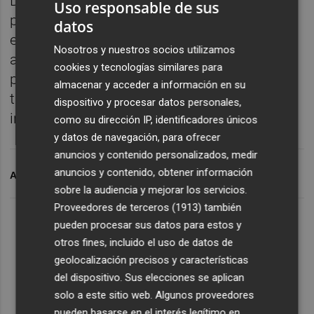
De momento ya se han reducido los pases
Uso responsable de sus
para patrocinadores y colaboradores. Pero
datos
esta medida solo permitirá que el tope de
Nosotros y nuestros socios utilizamos
abonados sea similar a los 13.183 de la
cookies y tecnologías similares para
pasada temporada. Y es que el estadio
almacenar y acceder a información en su
también perderá asientos debido a la
dispositivo y procesar datos personales,
instalación de las nuevas cámaras.
como su dirección IP, identificadores únicos
y datos de navegación, para ofrecer
anuncios y contenido personalizados, medir
anuncios y contenido, obtener información
ARCHIVADO EN
CD CASTELLON
sobre la audiencia y mejorar los servicios.
Proveedores de terceros (1913)
también
pueden procesar sus datos para estos y
otros fines, incluido el uso de datos de
geolocalización precisos y características
del dispositivo. Sus elecciones se aplican
solo a este sitio web. Algunos proveedores
pueden basarse en el interés legítimo en