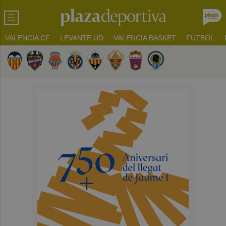
VALENCIA CF
LEVANTE UD
VALENCIA BASKET
FUTBOL