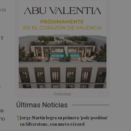
9:04
 y
n
Últimas Noticias
ha
1
Jorge Martín logra su primera 'pole position'
omo
en Silverstone, con nuevo récord