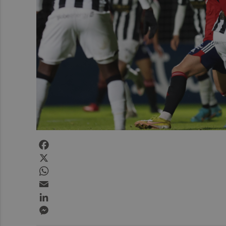
Facebook
X
WhatsApp
Email
LinkedIn
Messenger