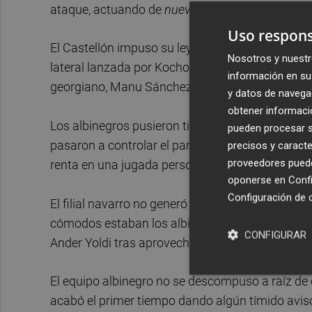
ataque, actuando de
nueve
.
Uso respons
El Castellón impuso su ley muy pronto con un g
Nosotros y nuestr
lateral lanzada por Kochorashvili. Y pocos minu
información en su 
georgiano, Manu Sánchez amplió la renta con otro
y datos de navega
obtener informació
Los albinegros pusieron tierra de por medio en
pueden procesar su
pasaron a controlar el partido con gran comodid
precisos y caracte
proveedores pueden
renta en una jugada personal que acabó con un d
oponerse en
Confi
Configuración de 
El filial navarro no generó ninguna inquietud a
cómodos estaban los albinegros, llegó el tanto qu
CONFIGURAR
Ander Yoldi tras aprovechar un rechace de Pasto
El equipo albinegro no se descompuso a raíz d
acabó el primer tiempo dando algún tímido aviso