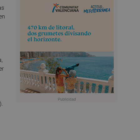
as
en
a,
er
).