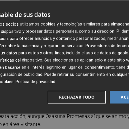
able de sus datos
ol de cabeza marcado por Raúl Sánchez tras una falta
os socios utilizamos cookies y tecnologías similares para almacena
tos después, en otra asistencia del centrocampista
dispositivo y procesar datos personales, como su dirección IP, iden
 testarazo letal tras el saque de un córner.
ción, para ofrecer anuncios y contenido personalizados, medir anun
n sobre la audiencia y mejorar los servicios.
Proveedores de tercer
 una de las facetas que más dominan esta temporada y
s datos para estos y otros fines, incluido el uso de datos de geolo
ad a través del manejo del balón. Koné pudo ampliar la
rísticas del dispositivo. Sus elecciones se aplican solo a este sitio
 basarse en el interés legítimo en lugar del consentimiento; tiene 
isparo con poco ángulo que detuvo el portero local.
guración de publicidad
. Puede retirar su consentimiento en cualqu
cookies
.
Política de privacidad
l Castellón durante la primera media hora, pero cuando más
e metió a los rojillos en el partido. Fue en un remate de
RECHAZAR TODO
ACE
r.
e esta acción, aunque Osasuna Promesas sí que se animó 
 en área visitante.