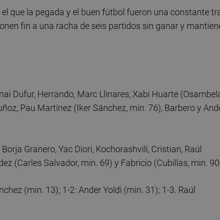
el que la pegada y el buen fútbol fueron una constante tr
en fin a una racha de seis partidos sin ganar y mantien
Unai Dufur, Herrando, Marc Llinares, Xabi Huarte (Osambel
uñoz, Pau Martínez (Iker Sánchez, min. 76), Barbero y And
Borja Granero, Yac Diori, Kochorashvili, Cristian, Raúl
z (Carles Salvador, min. 69) y Fabricio (Cubillas, min. 90
chez (min. 13); 1-2: Ander Yoldi (min. 31); 1-3. Raúl