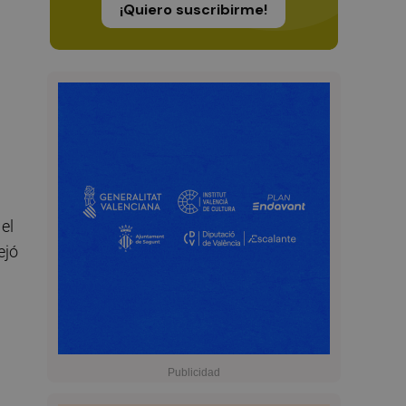
¡Quiero suscribirme!
el
ejó