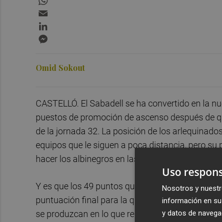
Email
LinkedIn
Messenger
Omid Sokout
CASTELLÓ. El Sabadell se ha convertido en la nue
puestos de promoción de ascenso después de que
de la jornada 32. La posición de los arlequinado
equipos que le siguen a poca distancia, pero su
hacer los albinegros en las seis jornadas que fal
Uso respons
Y es que los 49 puntos que suma el Sabadell a e
Nosotros y nuestr
puntuación final para la quinta plaza en 58 punt
información en su 
y datos de navega
se produzcan en lo que resta de competición, per