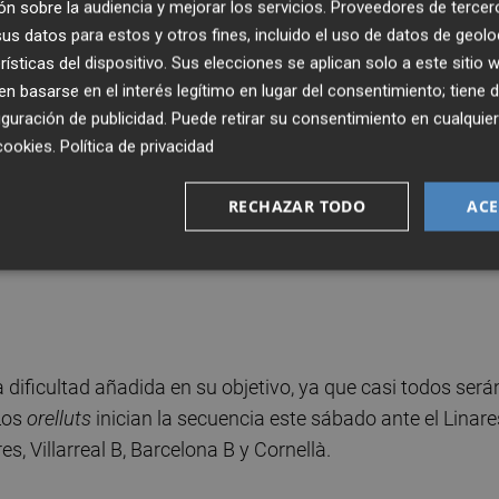
n sobre la audiencia y mejorar los servicios.
Proveedores de tercer
s datos para estos y otros fines, incluido el uso de datos de geolo
rísticas del dispositivo. Sus elecciones se aplican solo a este sitio
ego
 basarse en el interés legítimo en lugar del consentimiento; tiene 
guración de publicidad
. Puede retirar su consentimiento en cualqu
el Sabadell con los 46 que ha sumado hasta ahora (es
cookies
.
Política de privacidad
8 que restan por jugarse para alcanzar ese promedio. Este
 le dejaría muy cerca. Así pues, los albinegros necesitan
RECHAZAR TODO
ACE
 les quedan por disputar. Si no llegan a esos números,
dificultad añadida en su objetivo, ya que casi todos será
 Los
orelluts
inician la secuencia este sábado ante el Linare
es, Villarreal B, Barcelona B y Cornellà.