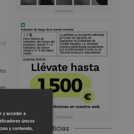
6:11
ino
ben
r y acceder a
tificadores únicos
Últimas Noticias
cios y contenido,
4