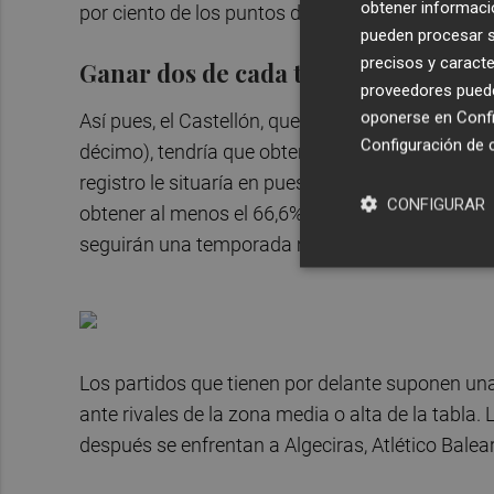
obtener informació
por ciento de los puntos de esta fase regular.
pueden procesar su
precisos y caracte
Ganar dos de cada tres puntos en ju
proveedores pueden
oponerse en
Confi
Así pues, el Castellón, que está a tres puntos d
Configuración de 
décimo), tendría que obtener 12 puntos de los 1
registro le situaría en puestos de promoción... o
CONFIGURAR
obtener al menos el 66,6% de los puntos que aún
seguirán una temporada más en Primera RFEF.
Los partidos que tienen por delante suponen una 
ante rivales de la zona media o alta de la tabla.
después se enfrentan a Algeciras, Atlético Balear