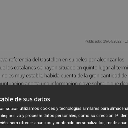
Publicado: 19/04/2022 ·
1
va referencia del Castellón en su pelea por alcanzar los
 los catalanes se hayan situado en quinto lugar al térm
s no es muy estable, habida cuenta de la gran cantidad de
 puntuación aporta una información clave sobre lo que de
tan.
able de sus datos
stas alturas de competición dejan el promedio de
os socios utilizamos cookies y tecnologías similares para almacena
os. Esta cifra podría cambiar en base a los resultados que
dispositivo y procesar datos personales, como su dirección IP, iden
ción, para ofrecer anuncios y contenido personalizados, medir anun
o la variación sería mínima, al haberse disputado ya el 8