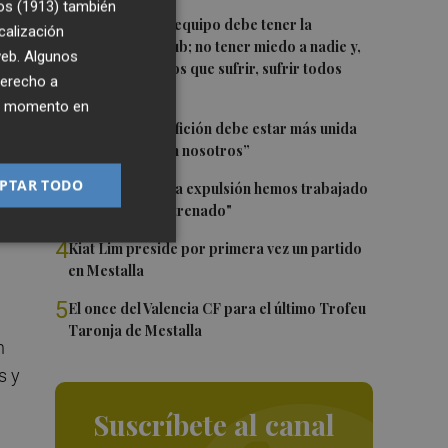
os (1913)
también
1
Luís Castro: "El equipo debe tener la
calización
identidad del club; no tener miedo a nadie y,
 web. Algunos
cuando tengamos que sufrir, sufrir todos
derecho a
juntos”
ier momento en
2
Diakhaby: “La afición debe estar más unida
con el club y con nosotros”
PTAR TODO
3
Pepelu: "Hasta la expulsión hemos trabajado
como hemos entrenado"
4
Kiat Lim preside por primera vez un partido
en Mestalla
5
El once del Valencia CF para el último Trofeu
Taronja de Mestalla
n
s y
Suscríbete al canal