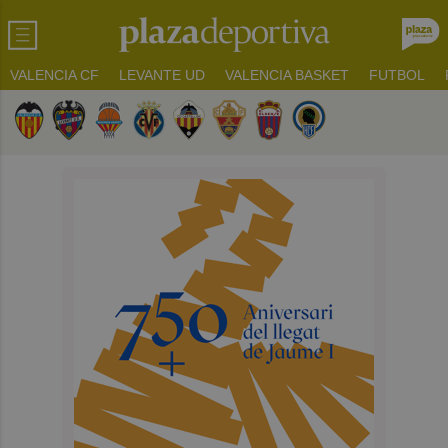
VALENCIA CF
LEVANTE UD
VALENCIA BASKET
FUTBOL