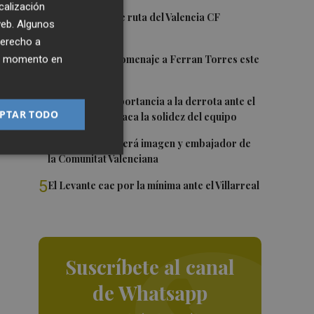
calización
1
La nueva hoja de ruta del Valencia CF
 web. Algunos
derecho a
2
ier momento en
Foios rendirá homenaje a Ferran Torres este
viernes
3
Sotelo resta importancia a la derrota ante el
PTAR TODO
Villarreal y destaca la solidez del equipo
4
Ferran Torres será imagen y embajador de
la Comunitat Valenciana
5
El Levante cae por la mínima ante el Villarreal
Suscríbete al canal
de Whatsapp