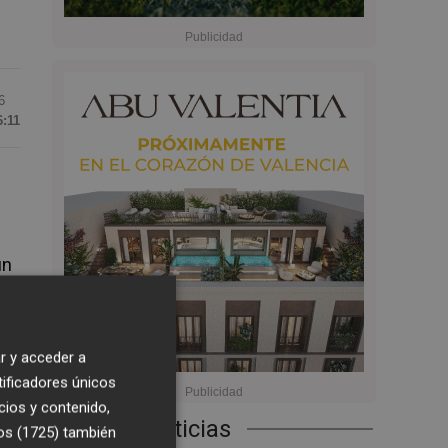
6
6:11
un
r y acceder a
tificadores únicos
cios y contenido,
Últimas Noticias
os (1725)
también