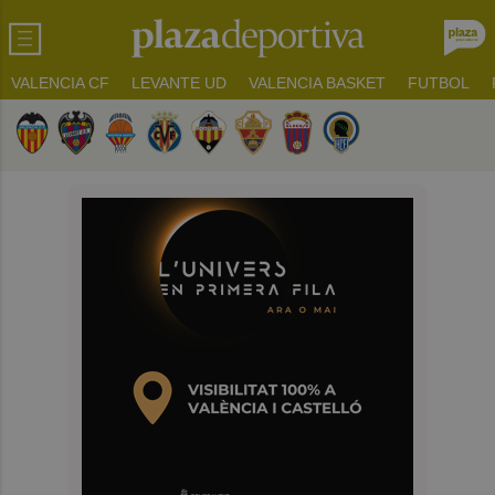
VALENCIA CF
LEVANTE UD
VALENCIA BASKET
FUTBOL