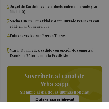
2
Un gol de Bardeli decide el duelo entre el Levante y su
filial (1-0)
3
Nacho Huerta, Luis Vidal y Manu Furtado renuevan con
el Léleman Conqueridor
4
Foios se vuelca con Ferran Torres
5
Mario Domínguez, cedido con opción de compra al
Excelsior Róterdam de la Eredivisie
Suscríbete al canal de
Whatsapp
Siempre al día de las últimas noticias
¡Quiero suscribirme!