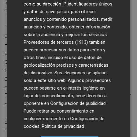
la mesa y de lograr un triunfo de prestigio
como su dirección IP, identificadores únicos
que les permita recuperar la confianza.
y datos de navegación, para ofrecer
anuncios y contenido personalizados, medir
Después de firmar dos empates a cero más
anuncios y contenido, obtener información
sobre la audiencia y mejorar los servicios.
que discretos ante la Unión Deportiva Las
Proveedores de terceros (1913)
también
Palmas y el Racing de Santander, el Girona
pueden procesar sus datos para estos y
de Josep Lluís Martí está obligado a dar un
otros fines, incluido el uso de datos de
paso hacia adelante y a empezar a sumar de
geolocalización precisos y características
tres en tres no solo para apurar sus
del dispositivo. Sus elecciones se aplican
opciones, ya casi inexistentes, de acabar el
solo a este sitio web. Algunos proveedores
curso entre los dos primeros y ascender a
pueden basarse en el interés legítimo en
Primera de forma directa, sino para no poner
lugar del consentimiento; tiene derecho a
más en riesgo su billete para el 'playoff'.
oponerse en
Configuración de publicidad
.
Puede retirar su consentimiento en
cualquier momento en
Configuración de
El cuadro de Montilivi atraviesa la mejor
cookies
.
Política de privacidad
racha de partidos seguidos sin perder del