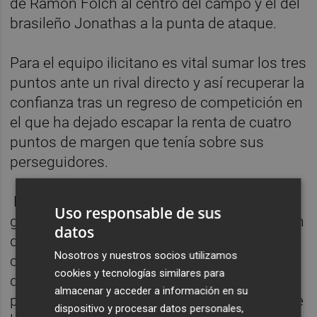
de Ramón Folch al centro del campo y el del
brasileño Jonathas a la punta de ataque.
Para el equipo ilicitano es vital sumar los tres
puntos ante un rival directo y así recuperar la
confianza tras un regreso de competición en
el que ha dejado escapar la renta de cuatro
puntos de margen que tenía sobre sus
perseguidores.
Ni los ilicitanos ni los gerundenses han
Uso responsable de sus
ganado ninguno de los dos partidos que han
datos
disputado desde que se retomó la
Nosotros y nuestros socios utilizamos
competición, así que afrontan el encuentro
cookies y tecnologías similares para
que abrirá la 34ª jornada de la categoría de
almacenar y acceder a información en su
plata con la necesidad de dar un golpe sobre
dispositivo y procesar datos personales,