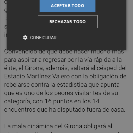
curso, con nueve, y no ha encajado ningún
ACEPTAR TODO
gol en los últimos dos partidos, pero
tampoco ha conseguido marcar ninguno y
RECHAZAR TODO
se ha mostrado como un equipo apático e
inofensivo
CONFIGURAR
Convencido de que debe hacer mucho más
para aspirar a regresar por la vía rápida a la
élite, el Girona, además, saltará al césped del
Estadio Martínez Valero con la obligación de
rebelarse contra la estadística que apunta
que es uno de los peores visitantes de su
categoría, con 16 puntos en los 14
encuentros que ha disputado fuera de casa.
La mala dinámica del Girona obligará al