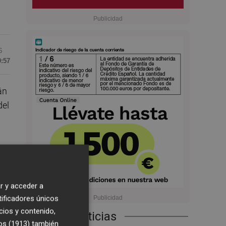
6
9:57
án
del
r y acceder a
tificadores únicos
cios y contenido,
Últimas Noticias
os (1913)
también