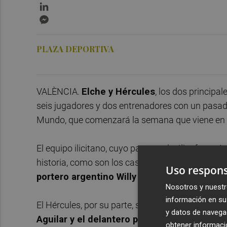
LinkedIn
Messenger
PLAZA DEPORTIVA
VALÈNCIA.
Elche y Hércules
, los dos principal
seis jugadores y dos entrenadores con un pasa
Mundo, que comenzará la semana que viene en 
El equipo ilicitano, cuyo paso por la élite fue má
historia, como son los casos del colombiano
Car
Uso respons
portero argentino Willy Caballero y el cent
Nosotros y nuestr
información en su 
El Hércules, por su parte, solo contará en la ci
y datos de navega
Aguilar y el delantero panameño Blas Pére
obtener informació