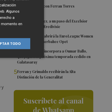
calización
1
Foios se vuelca con Ferran Torres
ño
 web. Algunos
derecho a
2
Mario Domínguez, a un paso del Excelsior
ier momento en
Róterdam de la Eredivisie
3
Valencia Basket abrirá la EuroLeague Women
en casa ante Fenerbahce Opet
PTAR TODO
4
Valencia Basket incorpora a Oumar Ballo,
que jugará la próxima temporada cedido en
Galatasaray
5
Ferran y Grimaldo recibirán la Alta
Distinción de la Generalitat
 y
Suscríbete al canal
de Whatsapp