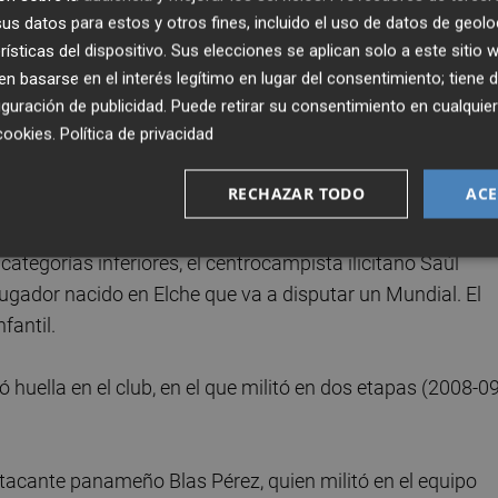
s datos para estos y otros fines, incluido el uso de datos de geolo
orada en Primera, en la 2013-14, para ser traspasado al a
rísticas del dispositivo. Sus elecciones se aplican solo a este sitio
egó en la 2014-15, también en la máxima categoría, y
 basarse en el interés legítimo en lugar del consentimiento; tiene 
o.
guración de publicidad
. Puede retirar su consentimiento en cualqu
cookies
.
Política de privacidad
 la afición, ya que permaneció en la entidad durante seis
RECHAZAR TODO
ACE
2011), siempre en Segunda División.
ategorías inferiores, el centrocampista ilicitano Saúl
jugador nacido en Elche que va a disputar un Mundial. El
fantil.
ó huella en el club, en el que militó en dos etapas (2008-09
atacante panameño Blas Pérez, quien militó en el equipo