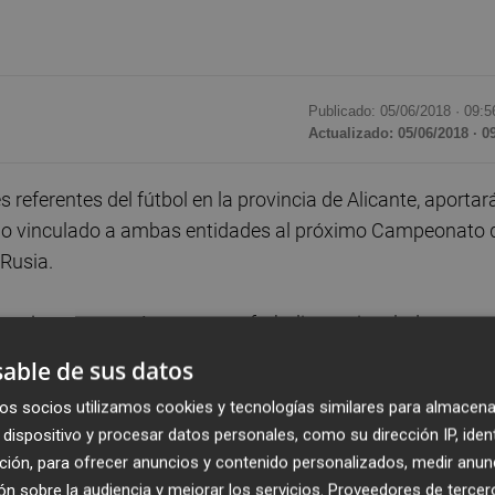
Publicado: 05/06/2018 ·
09:5
Actualizado: 05/06/2018 · 0
es referentes del fútbol en la provincia de Alicante, aportar
do vinculado a ambas entidades al próximo Campeonato 
Rusia.
s reciente, contará con cuatro futbolistas vinculados a su
los 'La Roca' Sánchez, el marroquí Fayçal Fajr, el
able de sus datos
rocampista español Saúl Ñíguez.
os socios utilizamos cookies y tecnologías similares para almacena
dispositivo y procesar datos personales, como su dirección IP, iden
ta mundialista con el centrocampista colombiano
Abel
ción, para ofrecer anuncios y contenido personalizados, medir anun
z como ex jugadores.
n sobre la audiencia y mejorar los servicios.
Proveedores de tercer