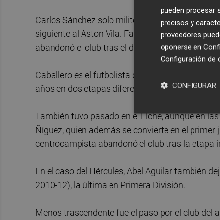
pueden procesar su
Carlos Sánchez solo militó en el Elche una temp
precisos y caracte
siguiente al Aston Vila. Fayçal, por su parte, ll
proveedores pueden
abandonó el club tras el descenso administrativ
oponerse en
Confi
Configuración de 
Caballero es el futbolista que dejó más huella en
CONFIGURAR
años en dos etapas diferentes (2004-06 y 2007-
También tuvo pasado en el Elche, aunque en las c
Ñíguez, quien además se convierte en el primer 
centrocampista abandonó el club tras la etapa in
En el caso del Hércules, Abel Aguilar también dej
2010-12), la última en Primera División.
Menos trascendente fue el paso por el club del 