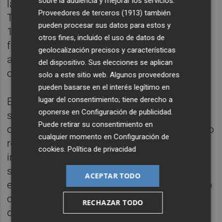
sobre la audiencia y mejorar los servicios.
la pretemporada como el 'pichichi' amarillo.
Proveedores de terceros (1913)
también
Terrats fue capaz, frente al
Sion,
de anotar el
pueden procesar sus datos para estos y
1-2 y adelantar al Villarreal en el marcador y,
otros fines, incluido el uso de datos de
frente al
Dortmund
, de marcar el 0-2 que
geolocalización precisos y características
ampliaba la ventaja que ostentaba el
del dispositivo. Sus elecciones se aplican
conjunto de la
Plana
.
solo a este sitio web. Algunos proveedores
pueden basarse en el interés legítimo en
lugar del consentimiento; tiene derecho a
El futbolista, lejos de sentirse incómodo con
oponerse en
Configuración de publicidad
.
su nueva posición, aseguró a la televisión
Puede retirar su consentimiento en
oficial del club sentirse a gusto con su nuevo
cualquier momento en
Configuración de
rol: "Me siento cómodo en esa posición,
cookies
.
Política de privacidad
intento venir a la base para ayudar en la
salida de balón y entrar en el juego del
ACEPTAR TODO
equipo. La verdad es que me estoy sintiendo
cómodo y bien. Aprovecho los minutos
RECHAZAR TODO
donde sea e intento hacerlo lo mejor