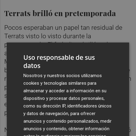
Terrats brilló en pretemporada
Pocos esperaban un papel tan residual de
Terrats visto lo visto durante la
pretemporada. El futbolista brilló en los
amistosos gracias al nuevo rol que le otorgó
Uso responsable de sus
Marcelino. El asturiano alejó al catalán de la
datos
base de la jugada para acercarlo a la zona de
Nosotros y nuestros socios utilizamos
remate. Es decir, restó su peso en la creación
cookies y tecnologías similares para
para aproximarlo al gol. El resultado fue
almacenar y acceder a información en su
satisfactorio, pues el centrocampista anotó
dispositivo y procesar datos personales,
en dos de los seis encuentros de
como su dirección IP, identificadores únicos
preparación que disputó el
Submarino
.
y datos de navegación, para ofrecer
anuncios y contenido personalizados, medir
anuncios y contenido, obtener información
No solo eso, sino que el ex del Girona finalizó