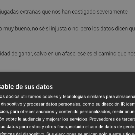
s jugadas extrañas que nos han castigado severamente
o muy bueno, no sé si injusta o no, pero los datos dicen q
alidad de ganar, salvo en un afase, ese es el camino que no
able de sus datos
nía ha sido una situación de infortunio, extraña para la
os socios utilizamos cookies y tecnologías similares para almacena
dispositivo y procesar datos personales, como su dirección IP, iden
ción, para ofrecer anuncios y contenido personalizados, medir anun
n sobre la audiencia y mejorar los servicios.
Proveedores de tercer
es de esquina, siempre se puede mejorar
s datos para estos y otros fines, incluido el uso de datos de geolo
rísticas del dispositivo. Sus elecciones se aplican solo a este sitio