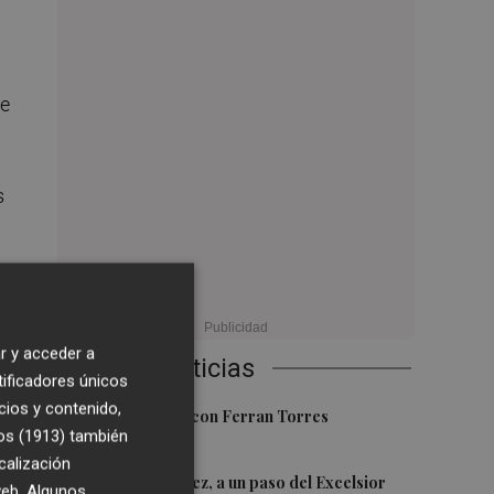
ue
s
r y acceder a
Últimas Noticias
tificadores únicos
cios y contenido,
1
Foios se vuelca con Ferran Torres
os (1913)
también
calización
2
Mario Domínguez, a un paso del Excelsior
 web. Algunos