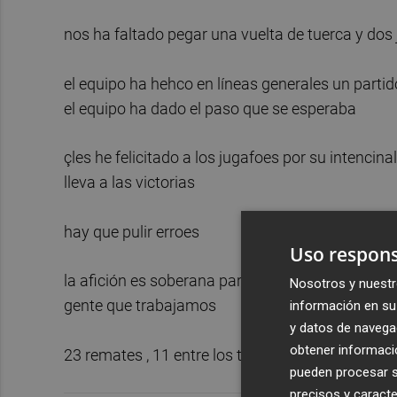
nos ha faltado pegar una vuelta de tuerca y do
el equipo ha hehco en líneas generales un partid
el equipo ha dado el paso que se esperaba
çles he felicitado a los jugafoes por su intencin
lleva a las victorias
hay que pulir erroes
Uso respons
la afición es soberana para preocuparse, dani ve
Nosotros y nuestr
gente que trabajamos
información en su 
y datos de navega
obtener informació
23 remates , 11 entre los tres palos, seite saqu
pueden procesar su
precisos y caracte