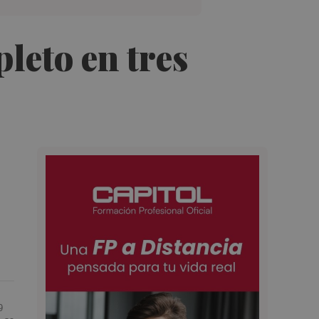
leto en tres
9