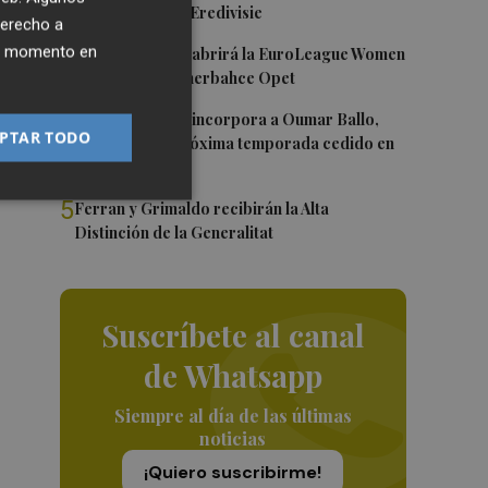
Róterdam de la Eredivisie
derecho a
3
ier momento en
Valencia Basket abrirá la EuroLeague Women
en casa ante Fenerbahce Opet
4
Valencia Basket incorpora a Oumar Ballo,
PTAR TODO
que jugará la próxima temporada cedido en
Galatasaray
5
Ferran y Grimaldo recibirán la Alta
Distinción de la Generalitat
Suscríbete al canal
de Whatsapp
Siempre al día de las últimas
noticias
¡Quiero suscribirme!