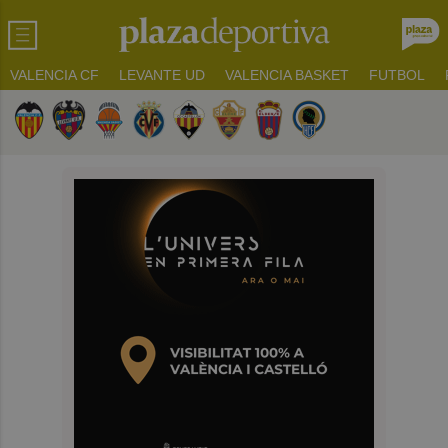
VALENCIA CF
LEVANTE UD
VALENCIA BASKET
FUTBOL