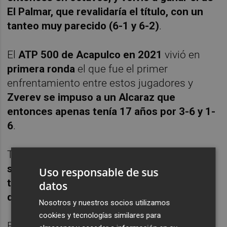
El Palmar, que revalidaría el título, con un
tanteo muy parecido (6-1 y 6-2)
.
El
ATP 500 de Acapulco en 2021
vivió en
primera ronda
el que fue el primer
enfrentamiento entre estos jugadores y
Zverev se impuso a un Alcaraz que
entonces apenas tenía 17 años por 3-6 y 1-
6
.
También
ese año se midieron en las
semifinales del ATP 500 de Viena y el
Uso responsable de sus
teutón siguió mostrándose superior con un
datos
doble 3-6
.
Nosotros y nuestros socios utilizamos
cookies y tecnologías similares para
El último partido entre estos dos tenistas se