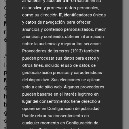
almacenar y acceder a información en su
dio
el 13 de noviembre del pasado año
y
dispositivo y procesar datos personales,
supuso
el debut de Alcaraz en una Copa de
como su dirección IP, identificadores únicos
y datos de navegación, para ofrecer
Maestros
. Entonces
ganó "Sascha"
anuncios y contenido personalizados, medir
remontando ante Carlos (7- 6 (3), 3-6 y 4-
anuncios y contenido, obtener información
6)
.
sobre la audiencia y mejorar los servicios.
Proveedores de terceros (1913)
también
A este nuevo choque llegan los dos
pueden procesar sus datos para estos y
jugadores de forma diferente pues
el
otros fines, incluido el uso de datos de
palmareño pasó por encima del serbio
geolocalización precisos y características
Miomir Kecmanovic, al que sometió con un
del dispositivo. Sus elecciones se aplican
solo a este sitio web. Algunos proveedores
6-4, 6-4 y 6-0 en 1 hora y 49 minutos
, y
el
pueden basarse en el interés legítimo en
hamburgués sufrió mucho más ante el
lugar del consentimiento; tiene derecho a
británico Cameron Norrie, al que acabó
oponerse en
Configuración de publicidad
.
ganando en el el súper tie break del quinto
Puede retirar su consentimiento en
set por 10-3 y llegnado a ese desempate
cualquier momento en
Configuración de
tras un 7-5, 3-6, 6-3 y 4-6. Ese encuentro