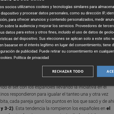
o individual
, saltaron a
una pista que les trae muy
os socios utilizamos cookies y tecnologías similares para almacena
entral del estadio
Roland Garros
, el escenario en el que
el
dispositivo y procesar datos personales, como su dirección IP, iden
y
el murciano su primero este mismo año
. Jugaron all
ción, para ofrecer anuncios y contenido personalizados, medir anun
n sobre la audiencia y mejorar los servicios.
Proveedores de tercer
s datos para estos y otros fines, incluido el uso de datos de geolo
tido difícil que además comenzó mal. Alcaraz fue el prim
rísticas del dispositivo. Sus elecciones se aplican solo a este sitio
González y Molteni se anotaron el primer break
.
 basarse en el interés legítimo en lugar del consentimiento; tiene 
guración de publicidad
. Puede retirar su consentimiento en cualqu
cookies
.
Política de privacidad
cio de Machi González se lo llevaron los de rojo. A partir de
icios y acto seguido
otra vez a Carlos le tocó sufrir p
RECHAZAR TODO
ACE
o el set con los españoles llevando la iniciativa en el
tinos respondieron para igualar el tanteo una y otra vez
bita, cada pareja ganó los puntos en los que sacó y de ah
 y 3-2)
. Esta tendencia la rompieron los españoles en
el