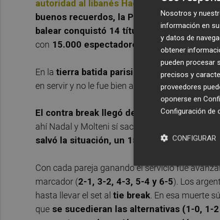
autoridad al libanés Hady Habib en el cuadr
Nosotros y nuestr
buenos recuerdos, la Philippe Chatrier
, la c
información en su 
balear conquistó 14 títulos de Grand Slam
y datos de navega
con
15.000 espectadores en las gradas
.
obtener informació
pueden procesar su
En la
tierra batida parisina
les esperaba un par
precisos y caracte
en servir y no le fue bien al equipo español pues
proveedores pueden
oponerse en
Confi
Configuración de 
El contra break llegó de inmediato
y el servi
ahí Nadal y Molteni sí sacaron adelante sus serv
CONFIGURAR
salvó la situación, un 15-40 en contra
.
Con cada pareja ganando el servicio fue avanzand
marcador (
2-1, 3-2, 4-3, 5-4 y 6-5
). Los argen
hasta llevar el set al
tie break
. En esa muerte sú
que
se sucedieran las alternativas (1-0, 1-2