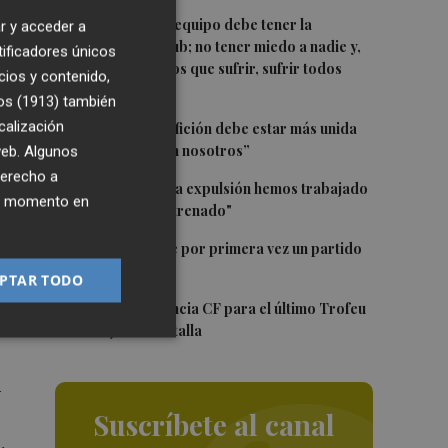
1
Luís Castro: "El equipo debe tener la
r y acceder a
identidad del club; no tener miedo a nadie y,
tificadores únicos
í
cuando tengamos que sufrir, sufrir todos
cios y contenido,
juntos”
os (1913)
también
2
calización
Diakhaby: “La afición debe estar más unida
ero
con el club y con nosotros”
 web. Algunos
derecho a
3
Pepelu: "Hasta la expulsión hemos trabajado
ier momento en
como hemos entrenado"
4
Kiat Lim preside por primera vez un partido
ero
en Mestalla
PTAR TODO
5
El once del Valencia CF para el último Trofeu
Taronja de Mestalla
í
Suscríbete al canal