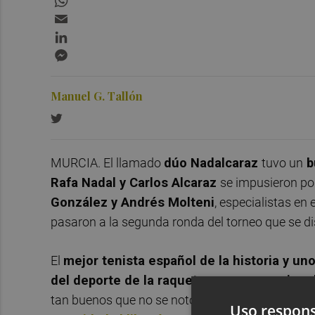
Email
LinkedIn
Messenger
Manuel G. Tallón
MURCIA. El llamado
dúo Nadalcaraz
tuvo un
b
Rafa Nadal y Carlos Alcaraz
se impusieron po
González y Andrés Molteni
, especialistas en 
pasaron a la segunda ronda del torneo que se dis
El
mejor tenista español de la historia y u
del deporte de la raqueta y que va camino 
tan buenos que no se notó tanto. El de Manacor 
Uso respons