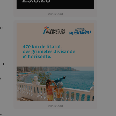
ro
nda
e
s
-.