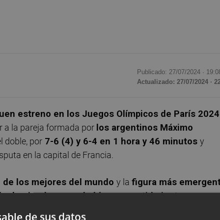
Publicado: 27/07/2024 ·
19:0
Actualizado: 27/07/2024 · 2
uen estreno en los Juegos Olímpicos de París 2024
r a la pareja formada por
los argentinos Máximo
el doble, por
7-6 (4) y 6-4 en 1 hora y 46 minutos
y
puta en la capital de Francia.
no de los mejores del mundo
y la
figura más emergen
de dominarlo
nunca habían competido juntos
pero so
y el de El Palmar, quien
a
ntes había vencido con
able de sus datos