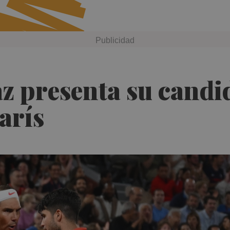
z presenta su candi
arís