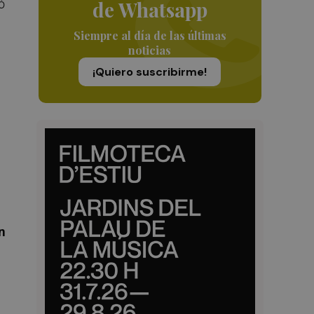
ó
de Whatsapp
Siempre al día de las últimas
n
noticias
¡Quiero suscribirme!
n