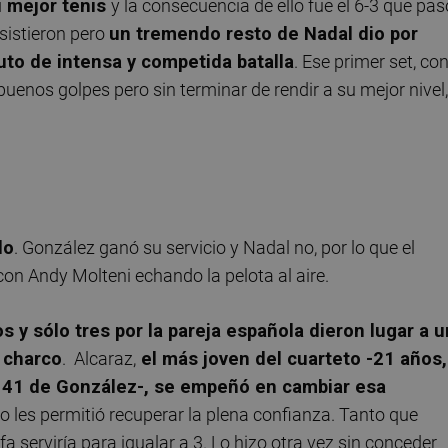
 mejor tenis
y la consecuencia de ello fue el 6-3 que pas
esistieron pero
un tremendo resto de Nadal dio por
uto de intensa y competida batalla
. Ese primer set, co
enos golpes pero sin terminar de rendir a su mejor nivel,
do
. González ganó su servicio y Nadal no, por lo que el
on Andy Molteni echando la pelota al aire.
y sólo tres por la pareja española dieron lugar a u
l charco
. Alcaraz,
el más joven del cuarteto -21 años,
os 41 de González-, se empeñó en cambiar esa
o les permitió recuperar la plena confianza. Tanto que
 serviría para igualar a 3. Lo hizo otra vez sin conceder