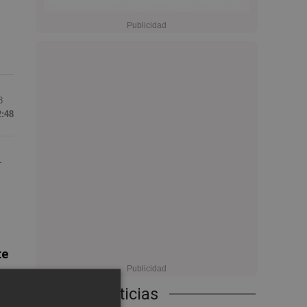
8
2:48
.
te
n
Últimas Noticias