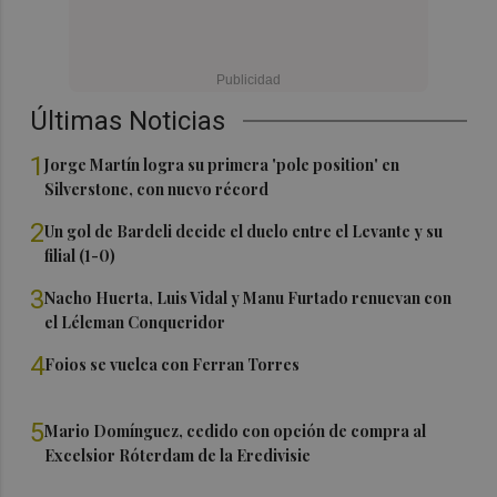
Últimas Noticias
1
Jorge Martín logra su primera 'pole position' en
Silverstone, con nuevo récord
2
Un gol de Bardeli decide el duelo entre el Levante y su
filial (1-0)
3
Nacho Huerta, Luis Vidal y Manu Furtado renuevan con
el Léleman Conqueridor
4
Foios se vuelca con Ferran Torres
5
Mario Domínguez, cedido con opción de compra al
Excelsior Róterdam de la Eredivisie