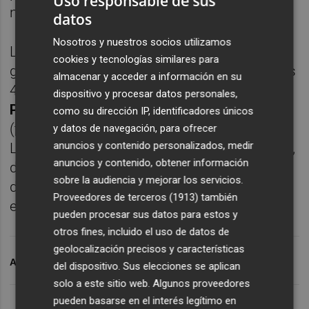
Uso responsable de sus
nuevas altas.
datos
Nosotros y nuestros socios utilizamos
Los
precios de los abonos
para el público en
cookies y tecnologías similares para
general oscilan entre 150 de los fondos y los
almacenar y acceder a información en su
480 euros de la
Grada de Tribuna
del
Nuevo
dispositivo y procesar datos personales,
Pepico Amat
en la modalidad de adulto
como su dirección IP, identificadores únicos
(también existe la infantil, más económica).
y datos de navegación, para ofrecer
anuncios y contenido personalizados, medir
Los que renuevan su adhesión, sin embargo,
anuncios y contenido, obtener información
disfrutan de un precio bonificado: en el caso
sobre la audiencia y mejorar los servicios.
de los adultos estos pagan entre 95 y 420
Proveedores de terceros (1913)
también
euros en función de la localidad.
pueden procesar sus datos para estos y
otros fines, incluido el uso de datos de
geolocalización precisos y características
ARCHIVADO EN
CD ELDENSE
del dispositivo. Sus elecciones se aplican
solo a este sitio web. Algunos proveedores
pueden basarse en el interés legítimo en