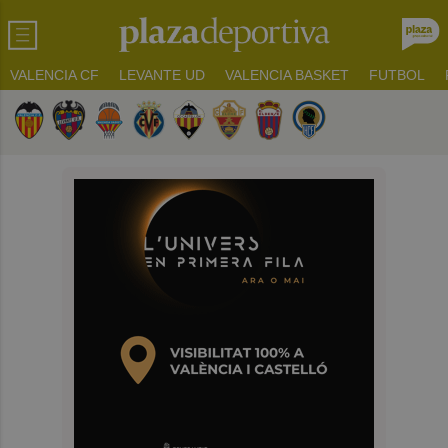
VALENCIA CF
LEVANTE UD
VALENCIA BASKET
FUTBOL