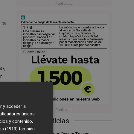
2:05
no,
en
r y acceder a
tificadores únicos
Últimas Noticias
cios y contenido,
os (1913)
también
Foios se vuelca con Ferran Torres