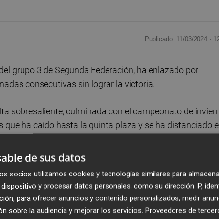
Publicado: 11/03/2024 ·
1
o del grupo 3 de Segunda Federación, ha enlazado por
adas consecutivas sin lograr la victoria.
elta sobresaliente, culminada con el campeonato de invier
s que ha caído hasta la quinta plaza y se ha distanciado 
able de sus datos
ar de forma consecutiva a la Penya Independent (2-3),
os socios utilizamos cookies y tecnologías similares para almacena
talla (0-0), desperdiciando además un calendario
dispositivo y procesar datos personales, como su dirección IP, iden
 los disputó como local en el estadio Rico Pérez.
ción, para ofrecer anuncios y contenido personalizados, medir anun
n sobre la audiencia y mejorar los servicios.
Proveedores de tercer