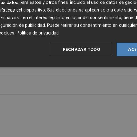
inicio de la segunda vuelta, en la que el Hércules, que
s datos para estos y otros fines, incluido el uso de datos de geolo
anar dos partidos y sumar 9 puntos de 27.
rísticas del dispositivo. Sus elecciones se aplican solo a este sitio
 basarse en el interés legítimo en lugar del consentimiento; tiene 
guración de publicidad
. Puede retirar su consentimiento en cualqu
bjetivo del equipo alicantino en las próximas jornadas e
cookies
.
Política de privacidad
 zona de promoción de ascenso.
RECHAZAR TODO
ACE
de Barcelona, también se encuentra a siete puntos de los
tición regular.