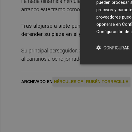
La nada dinámica herculana se prolonga desde el 
pueden procesar su
arrancó este tramo como líder, sólo ha podido g
precisos y caracte
proveedores pueden
oponerse en
Confi
Tras alejarse a siete puntos del liderato, el o
Configuración de 
defender su plaza en el grupo de equipos en
CONFIGURAR
Su principal perseguidor, el filial del Espanyol 
alicantinos a ocho jornadas del final de la compe
ARCHIVADO EN
HÉRCULES CF
RUBÉN TORRECILLA