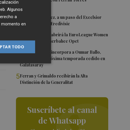
1
calización
 web. Algunos
2
derecho a
Mario Domínguez, a un paso del Excelsior
Róterdam de la Eredivisie
ier momento en
s
3
Valencia Basket abrirá la EuroLeague Women
en casa ante Fenerbahce Opet
PTAR TODO
4
Valencia Basket incorpora a Oumar Ballo,
que jugará la próxima temporada cedido en
Galatasaray
5
Ferran y Grimaldo recibirán la Alta
Distinción de la Generalitat
Suscríbete al canal
de Whatsapp