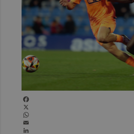
Facebook
X
WhatsApp
Email
LinkedIn