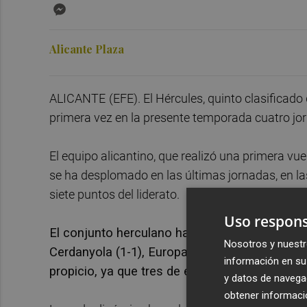
Messenger
Alicante Plaza
ALICANTE
(EFE). El Hércules, quinto clasificad
primera vez en la presente temporada cuatro jorn
El equipo alicantino, que realizó una primera vu
se ha desplomado en las últimas jornadas, en la
siete puntos del liderato.
Uso respons
El conjunto herculano ha sido incapaz de gan
Nosotros y nuestr
Cerdanyola (1-1), Europa (0-0) y Valencia Mes
información en su 
propicio, ya que tres de estos cuatro partidos
y datos de navega
obtener informació