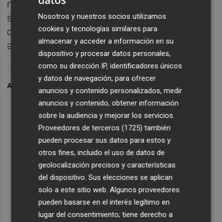
mantiene siete puntos de margen con la
Nosotros y nuestros socios utilizamos
sexta plaza, posición que le dejaría sin
cookies y tecnologías similares para
opciones de disputar la promoción de
almacenar y acceder a información en su
ascenso a Primera Federación.
dispositivo y procesar datos personales,
como su dirección IP, identificadores únicos
y datos de navegación, para ofrecer
ARCHIVADO EN
HÉRCULES CF
RUBÉN TORRECILLA
anuncios y contenido personalizados, medir
anuncios y contenido, obtener información
sobre la audiencia y mejorar los servicios.
Proveedores de terceros (1725)
también
pueden procesar sus datos para estos y
otros fines, incluido el uso de datos de
geolocalización precisos y características
del dispositivo. Sus elecciones se aplican
solo a este sitio web. Algunos proveedores
pueden basarse en el interés legítimo en
lugar del consentimiento; tiene derecho a