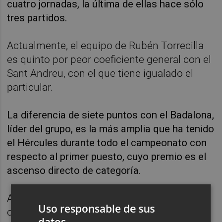
cuatro jornadas, la última de ellas hace sólo
tres partidos.
Actualmente, el equipo de Rubén Torrecilla
es quinto por peor coeficiente general con el
Sant Andreu, con el que tiene igualado el
particular.
La diferencia de siete puntos con el Badalona,
líder del grupo, es la más amplia que ha tenido
el Hércules durante todo el campeonato con
respecto al primer puesto, cuyo premio es el
ascenso directo de categoría.
A nueve jornadas para el final del
Uso responsable de sus
campeonato, el conjunto alicantino
datos