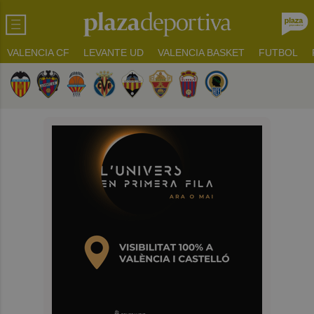
VALENCIA CF
LEVANTE UD
VALENCIA BASKET
FUTBOL