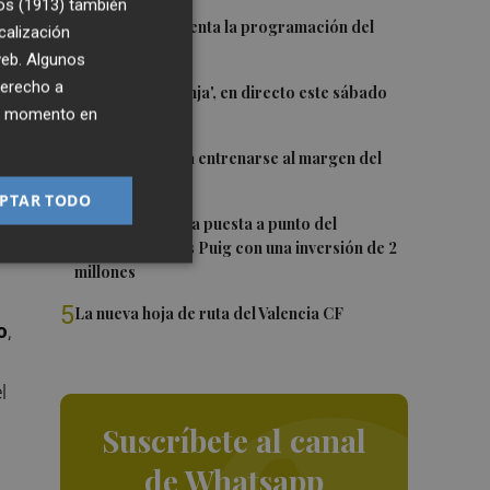
os (1913)
también
1
n
El Valencia presenta la programación del
calización
Trofeu Taronja
 web. Algunos
derecho a
2
El 'Trofeu Taronja', en directo este sábado
ier momento en
por À Punt
3
Almeida vuelve a entrenarse al margen del
grupo
PTAR TODO
4
València ultima la puesta a punto del
mo
Velódromo Lluís Puig con una inversión de 2
millones
5
La nueva hoja de ruta del Valencia CF
o
,
l
Suscríbete al canal
de Whatsapp