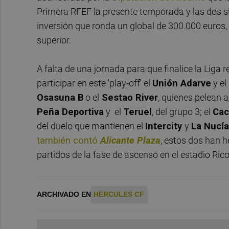
Primera RFEF la presente temporada y las dos s
inversión que ronda un global de 300.000 euros,
superior.
A falta de una jornada para que finalice la Liga r
participar en este 'play-off' el
Unión Adarve
y el
Osasuna B
o el
Sestao River
, quienes pelean a
Peña Deportiva
y el
Teruel
, del grupo 3; el
Ca
del duelo que mantienen el
Intercity
y
La Nucí
también contó
Alicante Plaza
, estos dos han 
partidos de la fase de ascenso en el estadio Rico
ARCHIVADO EN
HÉRCULES CF