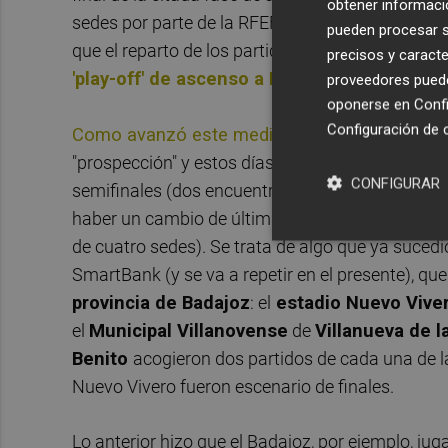
obtener informació
sedes por parte de la RFEF haya primado el criter
pueden procesar su
que el reparto de los partidos entre ellas se vaya 
precisos y caracte
'play-off' de ascenso a LaLiga SmartBank
.
proveedores pueden
oponerse en
Confi
Configuración de 
Como avanzó este medio hace una semana
,
"prospección" y estos días sus técnicos hacen tr
CONFIGURAR
semifinales (dos encuentros por sede), mientras 
haber un cambio de última hora, pues la
Diputa
de cuatro sedes). Se trata de algo que ya sucedi
SmartBank (y se va a repetir en el presente), qu
provincia de Badajoz
: el
estadio Nuevo Vive
el
Municipal Villanoven
se
de
Villanueva de l
Benito
acogieron dos partidos de cada una de la
Nuevo Vivero fueron escenario de finales.
Lo anterior hizo que el Badajoz, por ejemplo, jug