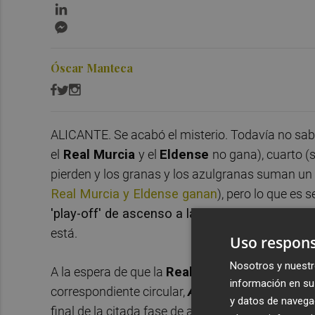
LinkedIn
Messenger
Óscar Manteca
ALICANTE. Se acabó el misterio. Todavía no sabe
el
Real Murcia
y el
Eldense
no gana), cuarto (
pierden y los granas y los azulgranas suman un p
Real Murcia y
Eldense
ganan
), pero lo que es 
'play-off' de ascenso a la Primera RFEF
en el
está.
Uso respons
Nosotros y nuestr
A la espera de que la
Real Federación Español
información en su 
correspondiente circular,
Alicante Plaza
puede ad
y datos de navega
final de la citada fase de ascenso de alcanzarla.