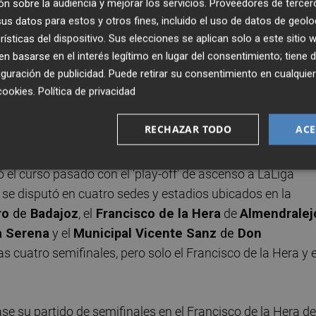
n sobre la audiencia y mejorar los servicios.
Proveedores de tercer
io del aforo,
tal y como desveló este periódico
, tambié
s datos para estos y otros fines, incluido el uso de datos de geolo
a regir por ese mismo criterio, al igual que ocurrirá con el
rísticas del dispositivo. Sus elecciones se aplican solo a este sitio
 basarse en el interés legítimo en lugar del consentimiento; tiene 
guración de publicidad
. Puede retirar su consentimiento en cualqu
cookies
.
Política de privacidad
 habrá cinco sedes (la RFEF finalizó hace una semana la
abajo de campo para perfilar detalles) que acogerán las
RECHAZAR TODO
ACE
que las finales se repartirán entre tres (aunque ahí podría
ción de Alicante
, que es la que paga, aboga por un míni
ó el curso pasado con el 'play-off' de ascenso a LaLiga
e se disputó en cuatro sedes y estadios ubicados en la
ro
de
Badajoz
, el
Francisco de la Hera
de
Almendralej
a Serena
y el
Municipal Vicente Sanz
de
Don
s cuatro semifinales, pero solo el Francisco de la Hera y e
ase su partido de semifinales en el Francisco de la Hera de