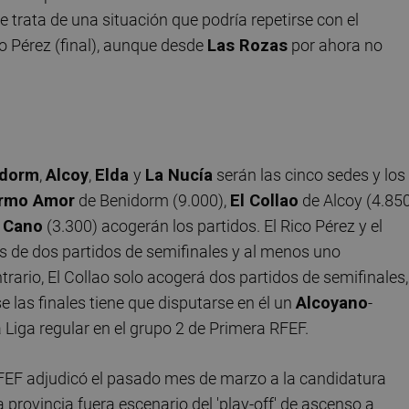
Se trata de una situación que podría repetirse con el
co Pérez (final), aunque desde
Las Rozas
por ahora no
idorm
,
Alcoy
,
Elda
y
La Nucía
serán las cinco sedes y los
ermo Amor
de Benidorm (9.000),
El Collao
de Alcoy (4.850
o Cano
(3.300) acogerán los partidos. El Rico Pérez y el
s de dos partidos de semifinales y al menos uno
ntrario, El Collao solo acogerá dos partidos de semifinales,
e las finales tiene que disputarse en él un
Alcoyano
-
 Liga regular en el grupo 2 de Primera RFEF.
FEF adjudicó el pasado mes de marzo a la candidatura
 provincia fuera escenario del 'play-off' de ascenso a