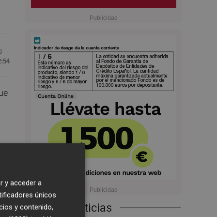
3
2:54
que
r y acceder a
tificadores únicos
 la
Últimas Noticias
cios y contenido,