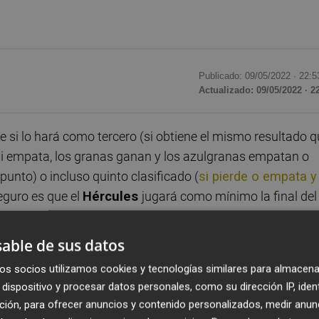
Publicado: 09/05/2022 ·
22:5
Actualizado: 09/05/2022 · 2
 si lo hará como tercero (si obtiene el mismo resultado 
si empata, los granas ganan y los azulgranas empatan o
unto) o incluso quinto clasificado (
si pierde o empata y
seguro es que el
Hércules
jugará como mínimo la final del
estadio Rico Pérez,
si se clasifica para la misma, claro
able de sus datos
os socios utilizamos cookies y tecnologías similares para almacena
a de Fútbol
(
RFEF
) lo haga oficial por medio de la
dispositivo y procesar datos personales, como su dirección IP, iden
elantar que el equipo blanquiazul jugará en el Rico Pérez
ción, para ofrecer anuncios y contenido personalizados, medir anun
 Lo anterior después de que no solo en la selección de las