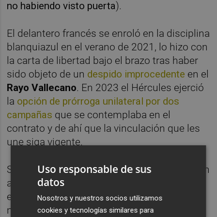
no habiendo visto puerta
).
El delantero francés se enroló en la disciplina
blanquiazul en el verano de 2021, lo hizo con
la carta de libertad bajo el brazo tras haber
sido objeto de un
despido improcedente
en el
Rayo Vallecano
. En 2023 el Hércules ejerció
la
opción de prórroga unilateral por dos
campañas
que se contemplaba en el
contrato y de ahí que la vinculación que les
une siga vigente.
Uso responsable de sus
Si no pasa nada, Juanmi y Jean Paul pasarán
datos
a engrosar una
lista de bajas
que integran ya
el lateral
Alfonso Candelas
, al
Nosotros y nuestros socios utilizamos
mediapunta
Carlos de la Nava
, al
cookies y tecnologías similares para