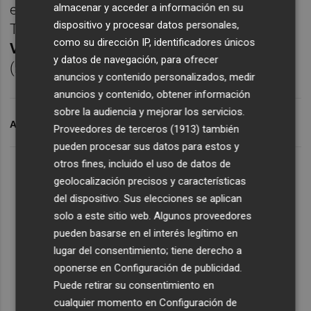
almacenar y acceder a información en su
extremo
Ketu
y al delantero
Diego Lorenzo
.
dispositivo y procesar datos personales,
También forma parte de la misma
'Samu'
como su dirección IP, identificadores únicos
Vázquez
, aunque por razones bien distintas
y datos de navegación, para ofrecer
(ha sido fichado por el
Albacete
).
anuncios y contenido personalizados, medir
anuncios y contenido, obtener información
sobre la audiencia y mejorar los servicios.
ARCHIVADO EN
HÉRCULES CF
JUANMI
JEAN PAUL
Proveedores de terceros (1913)
también
pueden procesar sus datos para estos y
otros fines, incluido el uso de datos de
geolocalización precisos y características
del dispositivo. Sus elecciones se aplican
solo a este sitio web. Algunos proveedores
pueden basarse en el interés legítimo en
lugar del consentimiento; tiene derecho a
oponerse en
Configuración de publicidad
.
Puede retirar su consentimiento en
cualquier momento en
Configuración de