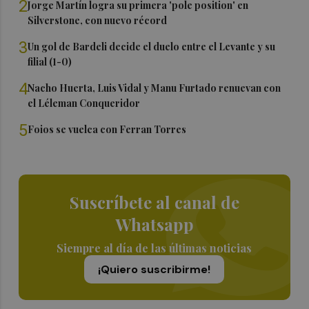
2
Jorge Martín logra su primera 'pole position' en
Silverstone, con nuevo récord
3
Un gol de Bardeli decide el duelo entre el Levante y su
filial (1-0)
4
Nacho Huerta, Luis Vidal y Manu Furtado renuevan con
el Léleman Conqueridor
5
Foios se vuelca con Ferran Torres
Suscríbete al canal de
Whatsapp
Siempre al día de las últimas noticias
¡Quiero suscribirme!