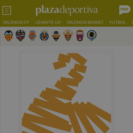
VALENCIA CF
LEVANTE UD
VALENCIA BASKET
FUTBOL